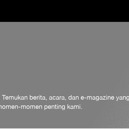
. Temukan berita, acara, dan e-magazine ya
a momen-momen penting kami.