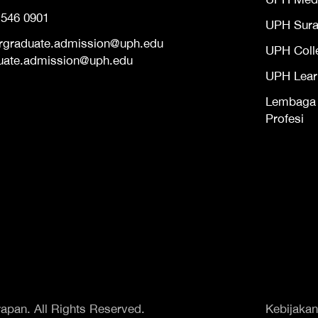
 546 0901
UPH Sur
rgraduate.admission@uph.edu
UPH Coll
uate.admission@uph.edu
UPH Lear
Lembaga S
Profesi
apan. All Rights Reserved.
Kebijakan