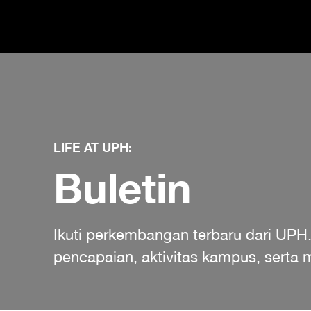
LIFE AT UPH:
Buletin
Ikuti perkembangan terbaru dari UPH
pencapaian, aktivitas kampus, sert