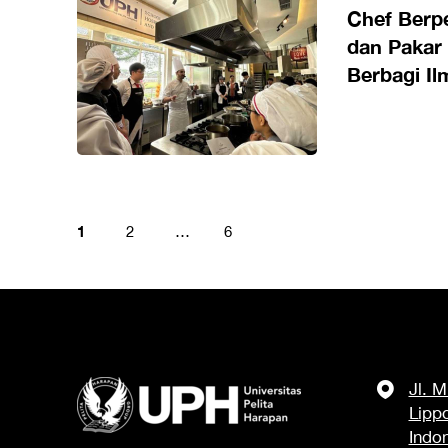
Chef Berp
dan Pakar 
Berbagi I
Belajar St
Hospitality
1
2
…
6
Jl. 
Lipp
Indo