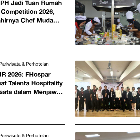
PH Jadi Tuan Rumah
 Competition 2026,
hirnya Chef Muda
 Global
Pariwisata & Perhotelan
R 2026: FHospar
t Talenta Hospitality
isata dalam Menjawab
 Global yang Dinamis
Pariwisata & Perhotelan