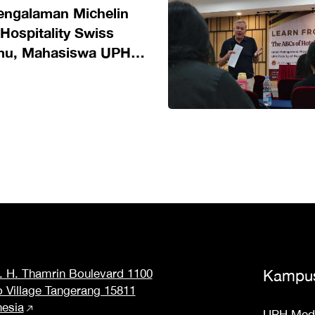
engalaman Michelin
Hospitality Swiss
lmu, Mahasiswa UPH
andar Global
M. H. Thamrin Boulevard 1100
Kampu
o Village Tangerang 15811
nesia
UPH Med