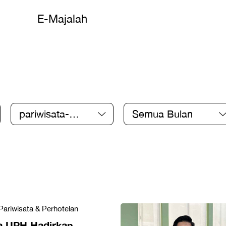
E-Majalah
pariwisata-
Semua Bulan
perhotelan
Pariwisata & Perhotelan
 UPH Hadirkan