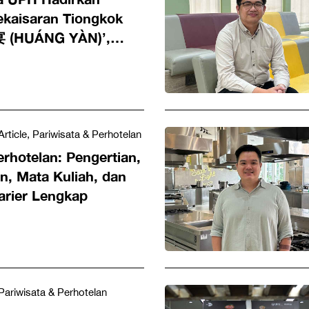
kaisaran Tiongkok
宴 (HUÁNG YÀN)’,
a Menuju Industri
y Global
Article, Pariwisata & Perhotelan
rhotelan: Pengertian,
n, Mata Kuliah, dan
arier Lengkap
Pariwisata & Perhotelan