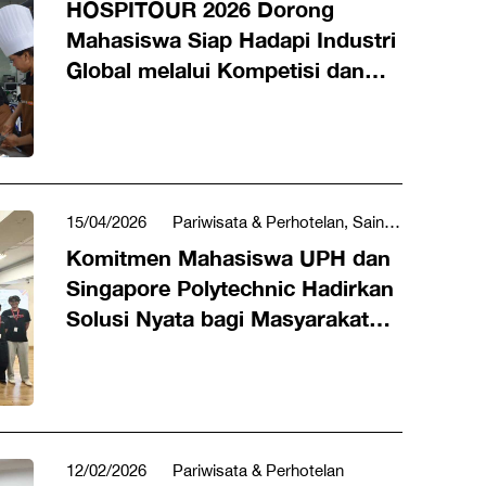
HOSPITOUR 2026 Dorong
Mahasiswa Siap Hadapi Industri
Global melalui Kompetisi dan
Aksi Nyata
15/04/2026
Pariwisata & Perhotelan, Sains,
Teknologi, Teknik & Matematika, Seni, Budaya,
Komitmen Mahasiswa UPH dan
Musik & Desain, Social & Humaniora
Singapore Polytechnic Hadirkan
Solusi Nyata bagi Masyarakat
lewat LeX Program 2026
12/02/2026
Pariwisata & Perhotelan