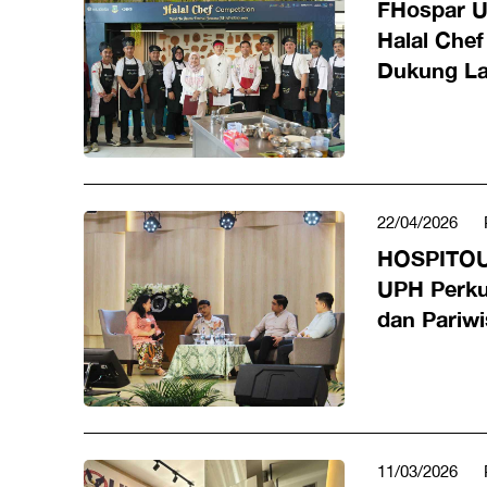
FHospar U
Halal Chef
Dukung La
Berstandar
22/04/2026
HOSPITOU
UPH Perkua
dan Pariw
Tantangan
11/03/2026