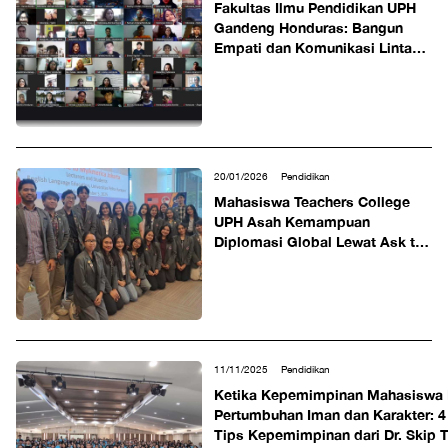
Fakultas Ilmu Pendidikan UPH
Gandeng Honduras: Bangun
Empati dan Komunikasi Lintas
Budaya Para Calon Guru lewat
Program Internasional
20/01/2026
Pendidikan
Mahasiswa Teachers College
UPH Asah Kemampuan
Diplomasi Global Lewat Ask the
Diplomat bersama Perwakilan
Kedubes AS
11/11/2025
Pendidikan
Ketika Kepemimpinan Mahasiswa 
Pertumbuhan Iman dan Karakter: 4
Tips Kepemimpinan dari Dr. Skip