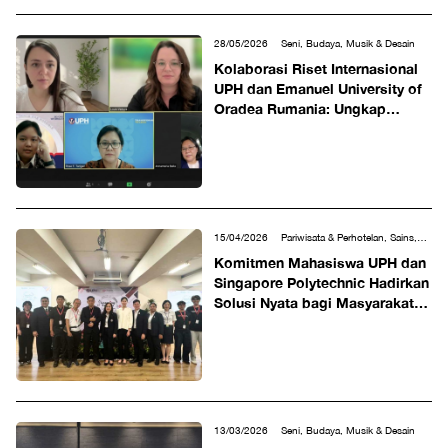
28/05/2026
Seni, Budaya, Musik & Desain
Kolaborasi Riset Internasional
UPH dan Emanuel University of
Oradea Rumania: Ungkap
Efektivitas Lagu Rohani dan
Lagu Daerah bagi Lansia
Penderita Demensia
15/04/2026
Pariwisata & Perhotelan, Sains,
Teknologi, Teknik & Matematika, Seni, Budaya,
Komitmen Mahasiswa UPH dan
Musik & Desain, Social & Humaniora
Singapore Polytechnic Hadirkan
Solusi Nyata bagi Masyarakat
lewat LeX Program 2026
13/03/2026
Seni, Budaya, Musik & Desain