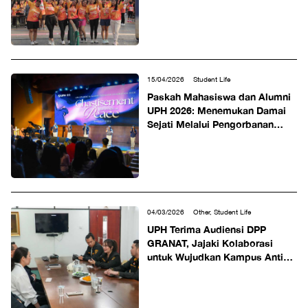
Pemkot Medan dan PASI Sumut
15/04/2026
Student Life
Paskah Mahasiswa dan Alumni
UPH 2026: Menemukan Damai
Sejati Melalui Pengorbanan
Kristus
04/03/2026
Other, Student Life
UPH Terima Audiensi DPP
GRANAT, Jajaki Kolaborasi
untuk Wujudkan Kampus Anti
Narkoba