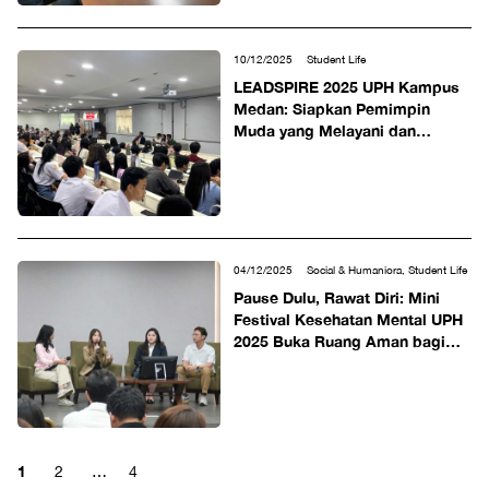
10/12/2025
Student Life
LEADSPIRE 2025 UPH Kampus
Medan: Siapkan Pemimpin
Muda yang Melayani dan
Berdampak
04/12/2025
Social & Humaniora, Student Life
Pause Dulu, Rawat Diri: Mini
Festival Kesehatan Mental UPH
2025 Buka Ruang Aman bagi
Mahasiswa
1
2
…
4