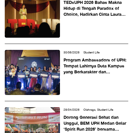
TEDxUPH 2026 Bahas Makna
Hidup di Tengah Paradox of
Choice, Hadirkan Cinta Laura
dan Para Pembicara Inspiratif
sebagai Pembicara
30/06/2026
Student Life
Program Ambassadors of UPH:
Tempat Lahirnya Duta Kampus
yang Berkarakter dan
Berdampak
28/04/2026
Olahraga, Student Life
Dorong Generasi Sehat dan
Unggul, BEM UPH Medan Gelar
‘Spirit Run 2026’ bersama