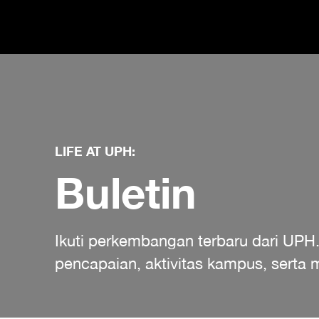
LIFE AT UPH:
Buletin
Ikuti perkembangan terbaru dari UPH
pencapaian, aktivitas kampus, sert