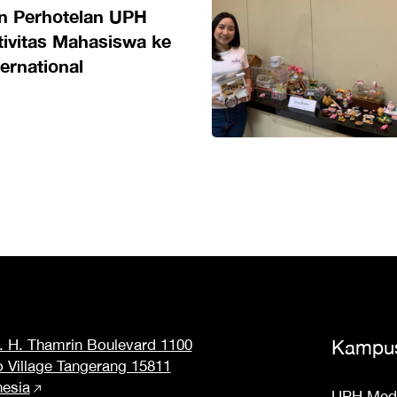
 Perhotelan UPH
tivitas Mahasiswa ke
ternational
M. H. Thamrin Boulevard 1100
Kampu
o Village Tangerang 15811
nesia
UPH Med