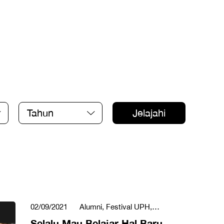
Tahun
Jelajahi
02/09/2021
Alumni, Festival UPH,
Pariwisata & Perhotelan
Selalu Mau Belajar Hal Baru,