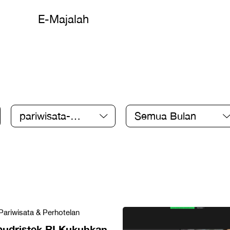
E-Majalah
pariwisata-
Semua Bulan
perhotelan
Pariwisata & Perhotelan
udristek RI Kukuhkan