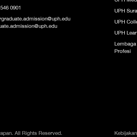
 546 0901
UPH Sur
rgraduate.admission@uph.edu
UPH Coll
uate.admission@uph.edu
UPH Lear
Lembaga S
Profesi
apan. All Rights Reserved.
Kebijakan