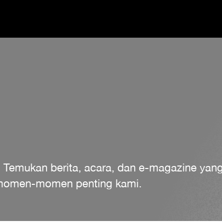
. Temukan berita, acara, dan e-magazine ya
a momen-momen penting kami.