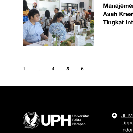
Manajemen
Asah Krea
Tingkat In
5
1
…
4
6
Jl. 
Lipp
Indo