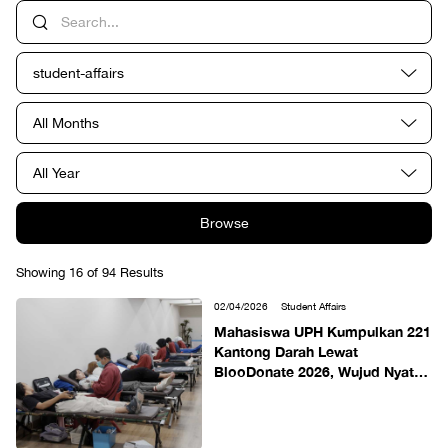
student-affairs
All Months
All Year
Browse
Showing 16 of 94 Results
02/04/2026
Student Affairs
Mahasiswa UPH Kumpulkan 221
Kantong Darah Lewat
BlooDonate 2026, Wujud Nyata
Kepedulian Selamatkan Nyawa