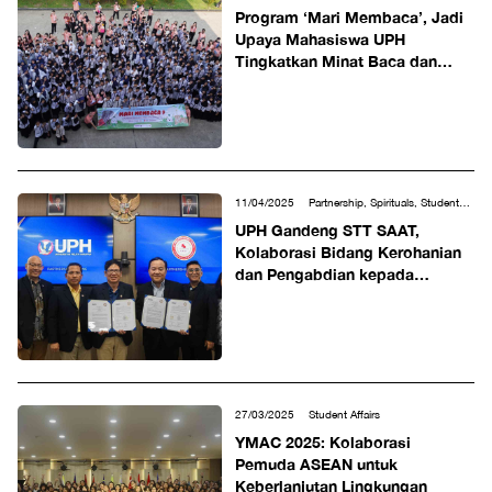
Program ‘Mari Membaca’, Jadi
Upaya Mahasiswa UPH
Tingkatkan Minat Baca dan
Literasi Siswa SDN 5 Tigaraksa
11/04/2025
Partnership, Spirituals, Student
Affairs
UPH Gandeng STT SAAT,
Kolaborasi Bidang Kerohanian
dan Pengabdian kepada
Masyarakat
27/03/2025
Student Affairs
YMAC 2025: Kolaborasi
Pemuda ASEAN untuk
Keberlanjutan Lingkungan