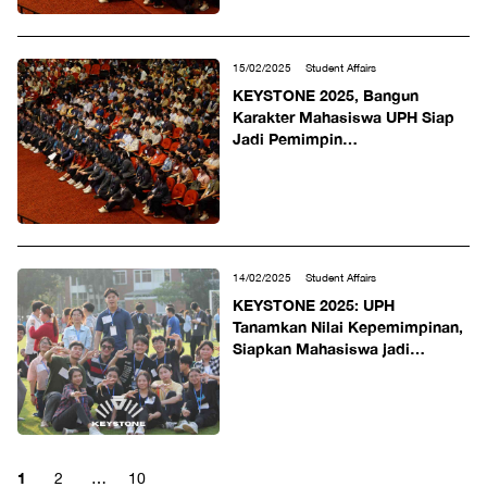
15/02/2025
Student Affairs
KEYSTONE 2025, Bangun
Karakter Mahasiswa UPH Siap
Jadi Pemimpin
Transformasional
14/02/2025
Student Affairs
KEYSTONE 2025: UPH
Tanamkan Nilai Kepemimpinan,
Siapkan Mahasiswa jadi
Pemimpin Masa Depan yang
Unggul dan Berdampak
1
2
…
10