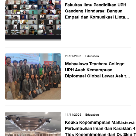
Fakultas Ilmu Pendidikan UPH
Gandeng Honduras: Bangun
Empati dan Komunikasi Lintas
Budaya Para Calon Guru lewat
Program Internasional
20/01/2026
Education
Mahasiswa Teachers College
UPH Asah Kemampuan
Diplomasi Global Lewat Ask the
Diplomat bersama Perwakilan
Kedubes AS
11/11/2025
Education
Ketika Kepemimpinan Mahasiswa 
Pertumbuhan Iman dan Karakter: 4
Tips Kepemimpinan dari Dr. Skip