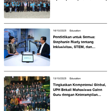
16/10/2025
Education
Pendidikan untuk Semua:
Stephanie Riady tentang
Inklusivitas, STEM, dan
Transformasi Sistem Belajar
13/10/2025
Education
Tingkatkan Kompetensi Global,
UPH Bekali Mahasiswa Calon
Guru dengan Keterampilan
Public Speaking dan Wawasan
Lintas Budaya di @america