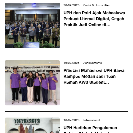
20/07/2026
Social & Humanities
UPH dan Polri Ajak Mahasiswa
Perkuat Literasi Digital, Cegah
Praktik Judi Online di
Lingkungan Kampus
16/07/2026
Achievements
Prestasi Mahasiswi UPH Bawa
Kampus Medan Jadi Tuan
Rumah AWS Student
Community Day Pertama di
Indonesia
16/07/2026
International
UPH Hadirkan Pengalaman