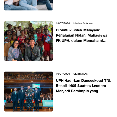
13/07/2026
Medical Sciences
Dibentuk untuk Melayani:
Perjalanan Nolan, Mahasiswa
FK UPH, dalam Memahami
Realitas Indonesia Timur
10/07/2026
Student Life
UPH Hadirkan Danseskoad TNI,
Bekali 1405 Student Leaders
Menjadi Pemimpin yang
Tangguh, Adaptif, dan
Kolaboratif