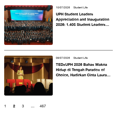
10/07/2026
Student Life
UPH Student Leaders
Appreciation and Inauguration
2026: 1.405 Student Leaders
Bersatu dalam Estafet
Kepemimpinan yang Melayani,
Berkarakter, dan Berdampak
08/07/2026
Student Life
TEDxUPH 2026 Bahas Makna
Hidup di Tengah Paradox of
Choice, Hadirkan Cinta Laura
dan Para Pembicara Inspiratif
sebagai Pembicara
2
1
3
…
467