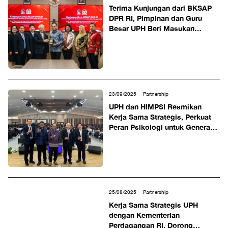
Terima Kunjungan dari BKSAP
DPR RI, Pimpinan dan Guru
Besar UPH Beri Masukan
Tentang Diplomasi Perlindungan
bagi Pekerja Migran Indonesia
di Luar Negeri
23/09/2025
Partnership
UPH dan HIMPSI Resmikan
Kerja Sama Strategis, Perkuat
Peran Psikologi untuk Generasi
Emas 2045
25/08/2025
Partnership
Kerja Sama Strategis UPH
dengan Kementerian
Perdagangan RI, Dorong