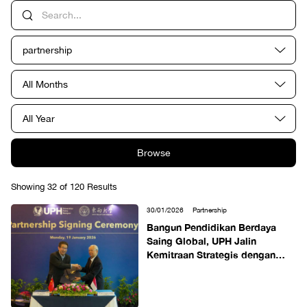
partnership
All Months
All Year
Browse
Showing 32 of 120 Results
30/01/2026
Partnership
Bangun Pendidikan Berdaya
Saing Global, UPH Jalin
Kemitraan Strategis dengan
Southeast University China