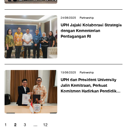
24/06/2025
Partnership
UPH Jajaki Kolaborasi Strategis
dengan Kementerian
Perdagangan RI
13/06/2025
Partnership
UPH dan President University
Jalin Kemitraan, Perkuat
Komitmen Hadirkan Pendidikan
Berkualitas untuk Cetak SDM
Unggul
2
1
3
…
12