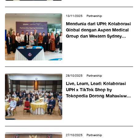
13/11/2025
Partnership
Mendunia dari UPH: Kolaborasi
Global dengan Aspen Medical
Group dan Western Sydney
University, Siap Tingkatkan
Kompetensi Tenaga Kesehatan
Indonesia Berkelas
Internasional
28/10/2025
Partnership
Live, Learn, Lead: Kolaborasi
UPH x TikTok Shop by
Tokopedia Dorong Mahasiswa
Kuasai Panggung Digital Lewat
Karier Live Host
27/10/2025
Partnership