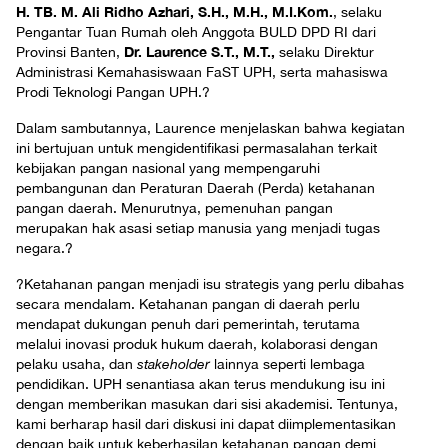
H. TB. M. Ali Ridho Azhari, S.H., M.H., M.I.Kom.
, selaku
Pengantar Tuan Rumah oleh Anggota BULD DPD RI dari
Dr. Laurence S.T., M.T.,
Provinsi Banten,
selaku Direktur
Administrasi Kemahasiswaan FaST UPH, serta mahasiswa
Prodi Teknologi Pangan UPH.
?
Dalam sambutannya, Laurence menjelaskan bahwa kegiatan
ini bertujuan untuk mengidentifikasi permasalahan terkait
kebijakan pangan nasional yang mempengaruhi
pembangunan dan Peraturan Daerah (Perda) ketahanan
pangan daerah. Menurutnya, pemenuhan pangan
merupakan hak asasi setiap manusia yang menjadi tugas
negara.
?
?Ketahanan pangan menjadi isu strategis yang perlu dibahas
secara mendalam. Ketahanan pangan di daerah perlu
mendapat dukungan penuh dari pemerintah, terutama
melalui inovasi produk hukum daerah, kolaborasi dengan
pelaku usaha, dan
stakeholder
lainnya seperti lembaga
pendidikan. UPH senantiasa akan terus mendukung isu ini
dengan memberikan masukan dari sisi akademisi. Tentunya,
kami berharap hasil dari diskusi ini dapat diimplementasikan
dengan baik untuk keberhasilan ketahanan pangan demi