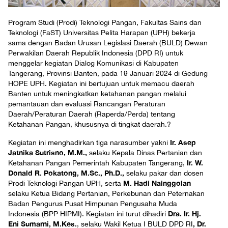
Program Studi (Prodi) Teknologi Pangan, Fakultas Sains dan
Teknologi (FaST) Universitas Pelita Harapan (UPH) bekerja
sama dengan Badan Urusan Legislasi Daerah (BULD) Dewan
Perwakilan Daerah Republik Indonesia (DPD RI) untuk
menggelar kegiatan Dialog Komunikasi di Kabupaten
Tangerang, Provinsi Banten, pada 19 Januari 2024 di Gedung
HOPE UPH. Kegiatan ini bertujuan untuk memacu daerah
Banten untuk meningkatkan ketahanan pangan melalui
pemantauan dan evaluasi Rancangan Peraturan
Daerah/Peraturan Daerah (Raperda/Perda) tentang
Ketahanan Pangan, khususnya di tingkat daerah.
?
Ir. Asep
Kegiatan ini menghadirkan tiga narasumber yakni
Jatnika Sutrisno, M.M.,
selaku Kepala Dinas Pertanian dan
Ir. W.
Ketahanan Pangan Pemerintah Kabupaten Tangerang,
Donald R. Pokatong, M.Sc., Ph.D.,
selaku pakar dan dosen
M. Hadi Nainggolan
Prodi Teknologi Pangan UPH, serta
selaku Ketua Bidang Pertanian, Perkebunan dan Peternakan
Badan Pengurus Pusat Himpunan Pengusaha Muda
Dra. Ir. Hj.
Indonesia (BPP HIPMI). Kegiatan ini turut dihadiri
Eni Sumarni, M.Kes.
, Dr.
, selaku Wakil Ketua I BULD DPD RI