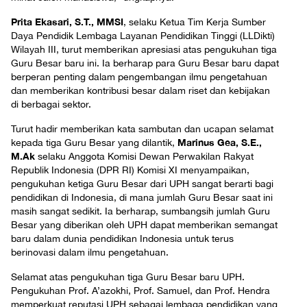
Prita Ekasari, S.T., MMSI
, selaku Ketua Tim Kerja Sumber
Daya Pendidik Lembaga Layanan Pendidikan Tinggi (LLDikti)
Wilayah III, turut memberikan apresiasi atas pengukuhan tiga
Guru Besar baru ini. Ia berharap para Guru Besar baru dapat
berperan penting dalam pengembangan ilmu pengetahuan
dan memberikan kontribusi besar dalam riset dan kebijakan
di berbagai sektor.
Turut hadir memberikan kata sambutan dan ucapan selamat
Marinus Gea, S.E.,
kepada tiga Guru Besar yang dilantik,
M.Ak
selaku Anggota Komisi Dewan Perwakilan Rakyat
Republik Indonesia (DPR RI) Komisi XI menyampaikan,
pengukuhan ketiga Guru Besar dari UPH sangat berarti bagi
pendidikan di Indonesia, di mana jumlah Guru Besar saat ini
masih sangat sedikit. Ia berharap, sumbangsih jumlah Guru
Besar yang diberikan oleh UPH dapat memberikan semangat
baru dalam dunia pendidikan Indonesia untuk terus
berinovasi dalam ilmu pengetahuan.
Selamat atas pengukuhan tiga Guru Besar baru UPH.
Pengukuhan Prof. A’azokhi, Prof. Samuel, dan Prof. Hendra
memperkuat reputasi UPH sebagai lembaga pendidikan yang