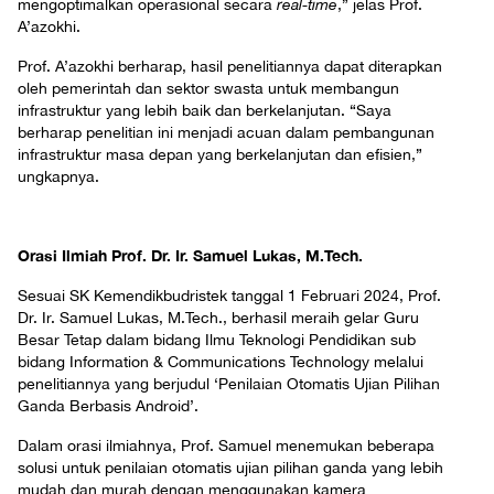
mengoptimalkan operasional secara
real-time
,” jelas Prof.
A’azokhi.
Prof. A’azokhi berharap, hasil penelitiannya dapat diterapkan
oleh pemerintah dan sektor swasta untuk membangun
infrastruktur yang lebih baik dan berkelanjutan. “Saya
berharap penelitian ini menjadi acuan dalam pembangunan
infrastruktur masa depan yang berkelanjutan dan efisien,”
ungkapnya.
Orasi Ilmiah Prof. Dr. Ir. Samuel Lukas, M.Tech.
Sesuai SK Kemendikbudristek tanggal 1 Februari 2024, Prof.
Dr. Ir. Samuel Lukas, M.Tech., berhasil meraih gelar Guru
Besar Tetap dalam bidang Ilmu Teknologi Pendidikan sub
bidang Information & Communications Technology melalui
penelitiannya yang berjudul ‘Penilaian Otomatis Ujian Pilihan
Ganda Berbasis Android’.
Dalam orasi ilmiahnya, Prof. Samuel menemukan beberapa
solusi untuk penilaian otomatis ujian pilihan ganda yang lebih
mudah dan murah dengan menggunakan kamera