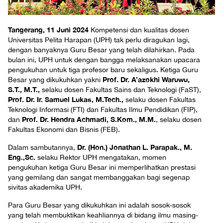
Tangerang, 11 Juni 2024
Kompetensi dan kualitas dosen
Universitas Pelita Harapan (UPH) tak perlu diragukan lagi,
dengan banyaknya Guru Besar yang telah dilahirkan. Pada
bulan ini, UPH untuk dengan bangga melaksanakan upacara
pengukuhan untuk tiga profesor baru sekaligus. Ketiga Guru
Prof. Dr. A’azokhi Waruwu,
Besar yang dikukuhkan yakni
S.T., M.T.,
selaku dosen Fakultas Sains dan Teknologi (FaST),
Prof. Dr. Ir. Samuel Lukas, M.Tech.,
selaku dosen Fakultas
Teknologi Informasi (FTI) dan Fakultas Ilmu Pendidikan (FIP),
Prof. Dr. Hendra Achmadi, S.Kom., M.M.
dan
, selaku dosen
Fakultas Ekonomi dan Bisnis (FEB).
Dr. (Hon.) Jonathan L. Parapak., M.
Dalam sambutannya,
Eng.,Sc.
selaku Rektor UPH mengatakan, momen
pengukuhan ketiga Guru Besar ini memperlihatkan prestasi
yang gemilang dan sangat membanggakan bagi segenap
sivitas akademika UPH.
Para Guru Besar yang dikukuhkan ini adalah sosok-sosok
yang telah membuktikan keahliannya di bidang ilmu masing-