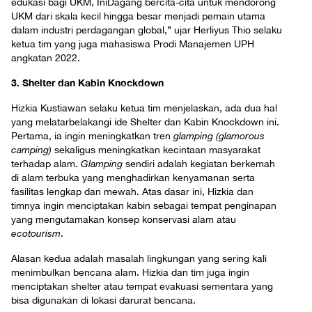
edukasi bagi UKM, IniDagang bercita-cita untuk mendorong
UKM dari skala kecil hingga besar menjadi pemain utama
dalam industri perdagangan global,” ujar Herliyus Thio selaku
ketua tim yang juga mahasiswa Prodi Manajemen UPH
angkatan 2022.
3.
Shelter dan Kabin Knockdown
Hizkia Kustiawan selaku ketua tim menjelaskan, ada dua hal
yang melatarbelakangi ide Shelter dan Kabin Knockdown ini.
Pertama, ia ingin meningkatkan tren
glamping
(glamorous
camping)
sekaligus meningkatkan kecintaan masyarakat
terhadap alam.
Glamping
sendiri adalah kegiatan berkemah
di alam terbuka yang menghadirkan kenyamanan serta
fasilitas lengkap dan mewah. Atas dasar ini, Hizkia dan
timnya ingin menciptakan kabin sebagai tempat penginapan
yang mengutamakan konsep konservasi alam atau
ecotourism
.
Alasan kedua adalah masalah lingkungan yang sering kali
menimbulkan bencana alam. Hizkia dan tim juga ingin
menciptakan shelter atau tempat evakuasi sementara yang
bisa digunakan di lokasi darurat bencana.