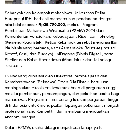
Sebanyak tiga kelompok mahasiswa Universitas Pelita
Harapan (UPH) berhasil mendapatkan pendanaan dengan
Rp35.780.000
nilai total sebesar
, melalui Program
Pembinaan Mahasiswa Wirausaha (P2MW) 2024 dari
Kementerian Pendidikan, Kebudayaan, Riset, dan Teknologi
(Kemendikbudristek). Ketiga kelompok tersebut menghasilkan
ide bisnis yang berbeda, yaitu Asmaraloka Bouquet (Industri
Kreatif, Seni, dan Budaya), IniDagang (Bisnis Digital), serta
Shelter dan Kabin Knockdown (Manufaktur dan Teknologi
Terapan).
P2MW yang diinisiasi oleh Direktorat Pembelajaran dan
Kemahasiswaan (Belmawa) Ditjen DiktiRistek, bertujuan
meningkatkan ekosistem kewirausahaan di perguruan tinggi
melalui pembinaan, pendampingan, dan pelatihan usaha bagi
mahasiswa. Program ini mendorong lulusan perguruan tinggi
di Indonesia untuk menciptakan lapangan pekerjaan, menjadi
profesional yang kompetitif, dan membantu menguatkan
ekonomi bangsa.
Dalam P2MW, usaha dibagi menjadi dua tahap, yaitu