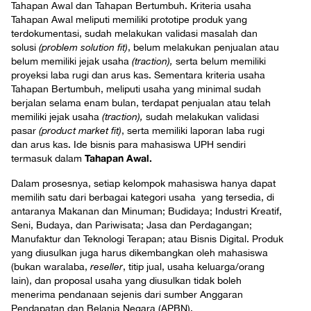
Tahapan Awal dan Tahapan Bertumbuh. Kriteria usaha
Tahapan Awal meliputi memiliki prototipe produk yang
terdokumentasi, sudah melakukan validasi masalah dan
solusi
(problem solution fit)
, belum melakukan penjualan atau
belum memiliki jejak usaha
(traction),
serta belum memiliki
proyeksi laba rugi dan arus kas. Sementara kriteria usaha
Tahapan Bertumbuh, meliputi usaha yang minimal sudah
berjalan selama enam bulan, terdapat penjualan atau telah
memiliki jejak usaha
(traction),
sudah melakukan validasi
pasar
(product market fit)
, serta memiliki laporan laba rugi
dan arus kas. Ide bisnis para mahasiswa UPH sendiri
Tahapan Awal.
termasuk dalam
Dalam prosesnya, setiap kelompok mahasiswa hanya dapat
memilih satu dari berbagai kategori usaha yang tersedia, di
antaranya Makanan dan Minuman; Budidaya; Industri Kreatif,
Seni, Budaya, dan Pariwisata; Jasa dan Perdagangan;
Manufaktur dan Teknologi Terapan; atau Bisnis Digital. Produk
yang diusulkan juga harus dikembangkan oleh mahasiswa
(bukan waralaba,
reseller
, titip jual, usaha keluarga/orang
lain), dan proposal usaha yang diusulkan tidak boleh
menerima pendanaan sejenis dari sumber Anggaran
Pendapatan dan Belanja Negara (APBN).