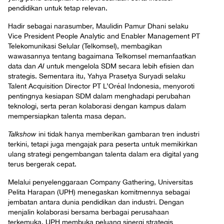
pendidikan untuk tetap relevan.
Hadir sebagai narasumber, Maulidin Pamur Dhani selaku
Vice President People Analytic and Enabler Management PT
Telekomunikasi Selular (Telkomsel), membagikan
wawasannya tentang bagaimana Telkomsel memanfaatkan
data dan
AI
untuk mengelola SDM secara lebih efisien dan
strategis. Sementara itu, Yahya Prasetya Suryadi selaku
Talent Acquisition Director PT L’Oréal Indonesia, menyoroti
pentingnya kesiapan SDM dalam menghadapi perubahan
teknologi, serta peran kolaborasi dengan kampus dalam
mempersiapkan talenta masa depan.
Talkshow
ini tidak hanya memberikan gambaran tren industri
terkini, tetapi juga mengajak para peserta untuk memikirkan
ulang strategi pengembangan talenta dalam era digital yang
terus bergerak cepat.
Melalui penyelenggaraan Company Gathering, Universitas
Pelita Harapan (UPH) menegaskan komitmennya sebagai
jembatan antara dunia pendidikan dan industri. Dengan
menjalin kolaborasi bersama berbagai perusahaan
terkemuka, UPH membuka peluang sinergi strategis