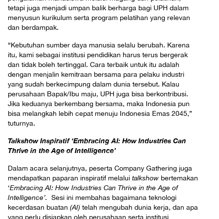
tetapi juga menjadi umpan balik berharga bagi UPH dalam
menyusun kurikulum serta program pelatihan yang relevan
dan berdampak.
“Kebutuhan sumber daya manusia selalu berubah. Karena
itu, kami sebagai institusi pendidikan harus terus bergerak
dan tidak boleh tertinggal. Cara terbaik untuk itu adalah
dengan menjalin kemitraan bersama para pelaku industri
yang sudah berkecimpung dalam dunia tersebut. Kalau
perusahaan Bapak/Ibu maju, UPH juga bisa berkontribusi.
Jika keduanya berkembang bersama, maka Indonesia pun
bisa melangkah lebih cepat menuju Indonesia Emas 2045,”
tuturnya.
Talkshow
Inspiratif ‘Embracing AI: How Industries Can
Thrive in the Age of Intelligence’
Dalam acara selanjutnya, peserta Company Gathering juga
mendapatkan paparan inspiratif melalui
talkshow
bertemakan
‘
Embracing AI: How Industries Can Thrive in the Age of
Intelligence’.
Sesi ini membahas bagaimana teknologi
kecerdasan buatan
(AI)
telah mengubah dunia kerja, dan apa
yang perlu disiapkan oleh perusahaan serta institusi