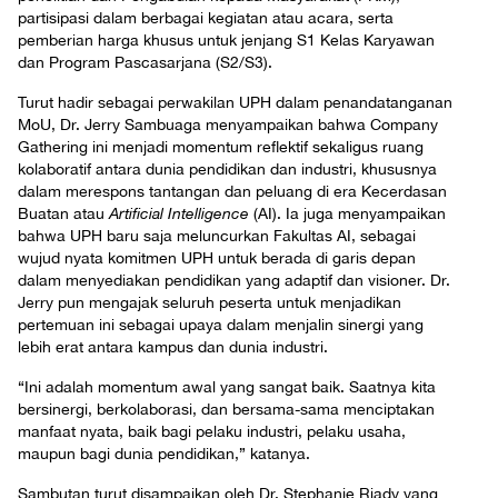
partisipasi dalam berbagai kegiatan atau acara, serta
pemberian harga khusus untuk jenjang S1 Kelas Karyawan
dan Program Pascasarjana (S2/S3).
Turut hadir sebagai perwakilan UPH dalam penandatanganan
MoU, Dr. Jerry Sambuaga menyampaikan bahwa Company
Gathering ini menjadi momentum reflektif sekaligus ruang
kolaboratif antara dunia pendidikan dan industri, khususnya
dalam merespons tantangan dan peluang di era Kecerdasan
Buatan atau
Artificial Intelligence
(AI). Ia juga menyampaikan
bahwa UPH baru saja meluncurkan Fakultas AI, sebagai
wujud nyata komitmen UPH untuk berada di garis depan
dalam menyediakan pendidikan yang adaptif dan visioner. Dr.
Jerry pun mengajak seluruh peserta untuk menjadikan
pertemuan ini sebagai upaya dalam menjalin sinergi yang
lebih erat antara kampus dan dunia industri.
“Ini adalah momentum awal yang sangat baik. Saatnya kita
bersinergi, berkolaborasi, dan bersama-sama menciptakan
manfaat nyata, baik bagi pelaku industri, pelaku usaha,
maupun bagi dunia pendidikan,” katanya.
Sambutan turut disampaikan oleh Dr. Stephanie Riady yang