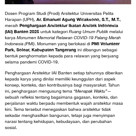
Dosen Program Studi (Prodi) Arsitektur Universitas Pelita
Ar. Emanuel Agung Wicaksono, S.T., M.T.
Harapan (UPH),
,
Penghargaan Arsitektur Ikatan Arsitek Indonesia
meraih
(IAI) Banten 2025
untuk kategori
Ruang Umum Publik
melalui
karya
Monumen Memorial Relawan COVID-19 Palang Merah
PMI Volunteer
Indonesia (PMI)
. Monumen yang berlokasi di
Park, Solear, Kabupaten Tangerang
ini dibangun sebagai
bentuk penghormatan kepada para relawan yang berjuang
selama pandemi COVID-19.
Penghargaan Arsitektur IAI Banten setiap tahunnya diberikan
kepada karya yang dinilai memiliki keunggulan dari aspek
konsep, konteks, dan kontribusinya bagi masyarakat. Tahun
ini, penghargaan mengusung tema
“Menapak Waktu”
—
sebuah refleksi tentang bagaimana gagasan, konteks, dan
perjalanan waktu berpadu membentuk wajah arsitektur masa
kini. Tema tersebut menegaskan bahwa arsitektur tidak
sekadar menghasilkan bangunan, tetapi juga menyimpan
narasi tentang kehidupan, kebudayaan, dan perubahan
sosial.