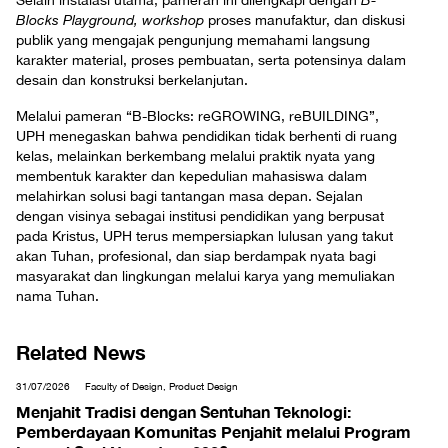
Selain instalasi utama, pameran ini dilengkapi dengan
B-
Blocks Playground,
workshop
proses manufaktur, dan diskusi
publik yang mengajak pengunjung memahami langsung
karakter material, proses pembuatan, serta potensinya dalam
desain dan konstruksi berkelanjutan.
Melalui pameran “B-Blocks: reGROWING, reBUILDING”,
UPH menegaskan bahwa pendidikan tidak berhenti di ruang
kelas, melainkan berkembang melalui praktik nyata yang
membentuk karakter dan kepedulian mahasiswa dalam
melahirkan solusi bagi tantangan masa depan. Sejalan
dengan visinya sebagai institusi pendidikan yang berpusat
pada Kristus, UPH terus mempersiapkan lulusan yang takut
akan Tuhan, profesional, dan siap berdampak nyata bagi
masyarakat dan lingkungan melalui karya yang memuliakan
nama Tuhan.
Related News
31/07/2026
Faculty of Design, Product Design
Menjahit Tradisi dengan Sentuhan Teknologi:
Pemberdayaan Komunitas Penjahit melalui Program