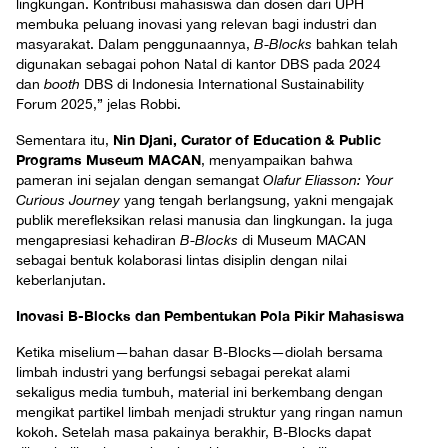
lingkungan. Kontribusi mahasiswa dan dosen dari UPH
membuka peluang inovasi yang relevan bagi industri dan
masyarakat. Dalam penggunaannya,
B-Blocks
bahkan telah
digunakan sebagai pohon Natal di kantor DBS pada 2024
dan
booth
DBS di Indonesia International Sustainability
Forum 2025,” jelas Robbi.
Nin Djani, Curator of Education & Public
Sementara itu,
Programs Museum MACAN
, menyampaikan bahwa
pameran ini sejalan dengan semangat
Olafur Eliasson: Your
Curious Journey
yang tengah berlangsung, yakni mengajak
publik merefleksikan relasi manusia dan lingkungan. Ia juga
mengapresiasi kehadiran
B-Blocks
di Museum MACAN
sebagai bentuk kolaborasi lintas disiplin dengan nilai
keberlanjutan.
Inovasi B-Blocks dan Pembentukan Pola Pikir Mahasiswa
Ketika miselium—bahan dasar B-Blocks—diolah bersama
limbah industri yang berfungsi sebagai perekat alami
sekaligus media tumbuh, material ini berkembang dengan
mengikat partikel limbah menjadi struktur yang ringan namun
kokoh. Setelah masa pakainya berakhir, B-Blocks dapat