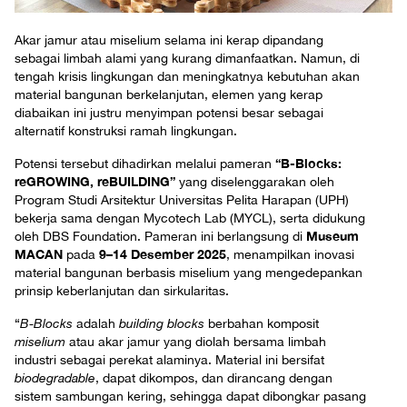
Akar jamur atau miselium selama ini kerap dipandang
sebagai limbah alami yang kurang dimanfaatkan. Namun, di
tengah krisis lingkungan dan meningkatnya kebutuhan akan
material bangunan berkelanjutan, elemen yang kerap
diabaikan ini justru menyimpan potensi besar sebagai
alternatif konstruksi ramah lingkungan.
“B-Blocks:
Potensi tersebut dihadirkan melalui pameran
reGROWING, reBUILDING”
yang diselenggarakan oleh
Program Studi Arsitektur Universitas Pelita Harapan (UPH)
bekerja sama dengan Mycotech Lab (MYCL), serta didukung
Museum
oleh DBS Foundation. Pameran ini berlangsung di
MACAN
9–14 Desember 2025
pada
, menampilkan inovasi
material bangunan berbasis miselium yang mengedepankan
prinsip keberlanjutan dan sirkularitas.
“
B-Blocks
adalah
building blocks
berbahan komposit
miselium
atau akar jamur yang diolah bersama limbah
industri sebagai perekat alaminya. Material ini bersifat
biodegradable
, dapat dikompos, dan dirancang dengan
sistem sambungan kering, sehingga dapat dibongkar pasang