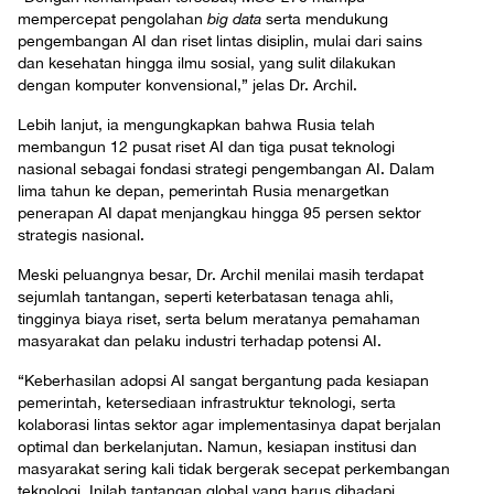
mempercepat pengolahan
big data
serta mendukung
pengembangan AI dan riset lintas disiplin, mulai dari sains
dan kesehatan hingga ilmu sosial, yang sulit dilakukan
dengan komputer konvensional,” jelas
Dr. Archil.
Lebih lanjut, ia mengungkapkan bahwa Rusia telah
membangun 12 pusat riset AI dan tiga pusat teknologi
nasional sebagai fondasi strategi pengembangan AI. Dalam
lima tahun ke depan, pemerintah Rusia menargetkan
penerapan AI dapat menjangkau hingga 95 persen sektor
strategis nasional.
Meski peluangnya besar, Dr. Archil menilai masih terdapat
sejumlah tantangan, seperti keterbatasan tenaga ahli,
tingginya biaya riset, serta belum meratanya pemahaman
masyarakat dan pelaku industri terhadap potensi AI.
“Keberhasilan adopsi AI sangat bergantung pada kesiapan
pemerintah, ketersediaan infrastruktur teknologi, serta
kolaborasi lintas sektor agar implementasinya dapat berjalan
optimal dan berkelanjutan. Namun, kesiapan institusi dan
masyarakat sering kali tidak bergerak secepat perkembangan
teknologi. Inilah tantangan global yang harus dihadapi