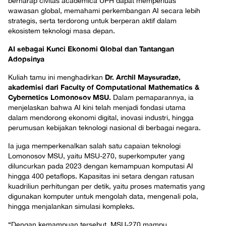
berharap civitas academica UPH dapat memperluas
wawasan global, memahami perkembangan AI secara lebih
strategis, serta terdorong untuk berperan aktif dalam
ekosistem teknologi masa depan.
AI sebagai Kunci Ekonomi Global dan Tantangan
Adopsinya
Dr. Archil Maysuradze,
Kuliah tamu ini menghadirkan
akademisi dari Faculty of Computational Mathematics &
Cybernetics Lomonosov MSU.
Dalam pemaparannya, ia
menjelaskan bahwa AI kini telah menjadi fondasi utama
dalam mendorong ekonomi digital, inovasi industri, hingga
perumusan kebijakan teknologi nasional di berbagai negara.
Ia juga memperkenalkan salah satu capaian teknologi
Lomonosov MSU, yaitu MSU-270, superkomputer yang
diluncurkan pada 2023 dengan kemampuan komputasi AI
hingga 400 petaflops. Kapasitas ini setara dengan ratusan
kuadriliun perhitungan per detik, yaitu proses matematis yang
digunakan komputer untuk mengolah data, mengenali pola,
hingga menjalankan simulasi kompleks.
“Dengan kemampuan tersebut, MSU-270 mampu