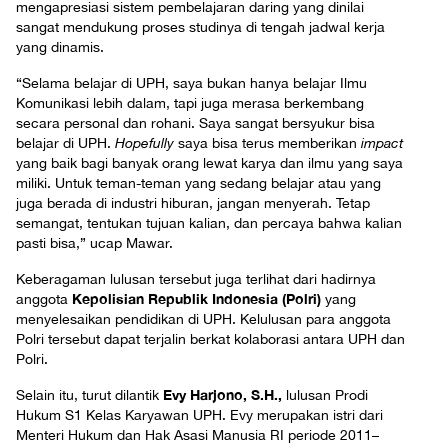
mengapresiasi sistem pembelajaran daring yang dinilai
sangat mendukung proses studinya di tengah jadwal kerja
yang dinamis.
“Selama belajar di UPH, saya bukan hanya belajar Ilmu
Komunikasi lebih dalam, tapi juga merasa berkembang
secara personal dan rohani. Saya sangat bersyukur bisa
belajar di UPH.
Hopefully
saya bisa terus memberikan
impact
yang baik bagi banyak orang lewat karya dan ilmu yang saya
miliki. Untuk teman-teman yang sedang belajar atau yang
juga berada di industri hiburan, jangan menyerah. Tetap
semangat, tentukan tujuan kalian, dan percaya bahwa kalian
pasti bisa,” ucap Mawar.
Keberagaman lulusan tersebut juga terlihat dari hadirnya
Kepolisian Republik Indonesia (Polri)
anggota
yang
menyelesaikan pendidikan di UPH. Kelulusan para anggota
Polri tersebut dapat terjalin berkat kolaborasi antara UPH dan
Polri.
Evy Harjono, S.H.,
Selain itu, turut dilantik
lulusan Prodi
Hukum S1 Kelas Karyawan UPH. Evy merupakan istri dari
Menteri Hukum dan Hak Asasi Manusia RI periode 2011–