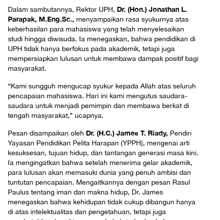
Dr. (Hon.) Jonathan L.
Dalam sambutannya, Rektor UPH,
Parapak, M.Eng.Sc.,
menyampaikan rasa syukurnya atas
keberhasilan para mahasiswa yang telah menyelesaikan
studi hingga diwisuda. Ia menegaskan, bahwa pendidikan di
UPH tidak hanya berfokus pada akademik, tetapi juga
mempersiapkan lulusan untuk membawa dampak positif bagi
masyarakat.
“Kami sungguh mengucap syukur kepada Allah atas seluruh
pencapaian mahasiswa. Hari ini kami mengutus saudara-
saudara untuk menjadi pemimpin dan membawa berkat di
tengah masyarakat,” ucapnya.
Dr. (H.C.) James T. Riady,
Pesan disampaikan oleh
Pendiri
Yayasan Pendidikan Pelita Harapan (YPPH), mengenai arti
kesuksesan, tujuan hidup, dan tantangan generasi masa kini.
Ia mengingatkan bahwa setelah menerima gelar akademik,
para lulusan akan memasuki dunia yang penuh ambisi dan
tuntutan pencapaian. Mengaitkannya dengan pesan Rasul
Paulus tentang iman dan makna hidup, Dr. James
menegaskan bahwa kehidupan tidak cukup dibangun hanya
di atas intelektualitas dan pengetahuan, tetapi juga