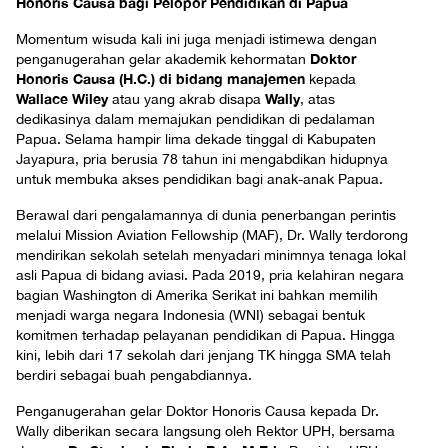
Honoris Causa bagi Pelopor Pendidikan di Papua
Momentum wisuda kali ini juga menjadi istimewa dengan
Doktor
penganugerahan gelar akademik kehormatan
Honoris Causa (H.C.) di bidang manajemen
kepada
Wallace Wiley
Wally
atau yang akrab disapa
, atas
dedikasinya dalam memajukan pendidikan di pedalaman
Papua. Selama hampir lima dekade tinggal di Kabupaten
Jayapura, pria berusia 78 tahun ini mengabdikan hidupnya
untuk membuka akses pendidikan bagi anak-anak Papua.
Berawal dari pengalamannya di dunia penerbangan perintis
melalui Mission Aviation Fellowship (MAF), Dr. Wally terdorong
mendirikan sekolah setelah menyadari minimnya tenaga lokal
asli Papua di bidang aviasi. Pada 2019, pria kelahiran negara
bagian Washington di Amerika Serikat ini bahkan memilih
menjadi warga negara Indonesia (WNI) sebagai bentuk
komitmen terhadap pelayanan pendidikan di Papua. Hingga
kini, lebih dari 17 sekolah dari jenjang TK hingga SMA telah
berdiri sebagai buah pengabdiannya.
Penganugerahan gelar Doktor Honoris Causa kepada Dr.
Wally diberikan secara langsung oleh Rektor UPH, bersama