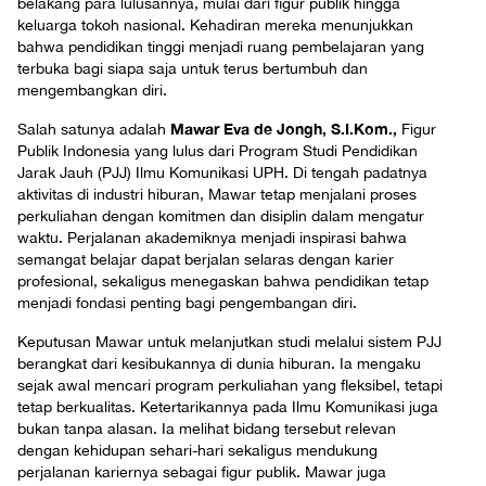
belakang para lulusannya, mulai dari figur publik hingga
keluarga tokoh nasional. Kehadiran mereka menunjukkan
bahwa pendidikan tinggi menjadi ruang pembelajaran yang
terbuka bagi siapa saja untuk terus bertumbuh dan
mengembangkan diri.
Mawar Eva de Jongh, S.I.Kom.,
Salah satunya adalah
Figur
Publik Indonesia yang lulus dari Program Studi Pendidikan
Jarak Jauh (PJJ) Ilmu Komunikasi UPH. Di tengah padatnya
aktivitas di industri hiburan, Mawar tetap menjalani proses
perkuliahan dengan komitmen dan disiplin dalam mengatur
waktu. Perjalanan akademiknya menjadi inspirasi bahwa
semangat belajar dapat berjalan selaras dengan karier
profesional, sekaligus menegaskan bahwa pendidikan tetap
menjadi fondasi penting bagi pengembangan diri.
Keputusan Mawar untuk melanjutkan studi melalui sistem PJJ
berangkat dari kesibukannya di dunia hiburan. Ia mengaku
sejak awal mencari program perkuliahan yang fleksibel, tetapi
tetap berkualitas. Ketertarikannya pada Ilmu Komunikasi juga
bukan tanpa alasan. Ia melihat bidang tersebut relevan
dengan kehidupan sehari-hari sekaligus mendukung
perjalanan kariernya sebagai figur publik. Mawar juga