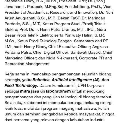
Stephanie Riady, B.A., M.Ed., President UPH; Dr. (Hon.)
Jonathan L. Parapak, M.Eng.Sc; Eric Jobiliong, Ph.D., Vice
President of Academics, Research, and Innovation; Dr. Nuri
Arum Anugrahati, S.Si., M.P., Dekan FaST; Dr. Marincan
Pardede, S.Si., M.T., Ketua Program Studi (Prodi) Teknik
Elektro; Prof. Dr. Ir. Henri Putra Uranus, M.T., IPU., Guru
Besar Prodi Teknik Elektro; serta Yuniwaty Halim, S.T.P.,
M.Sc., Ketua Prodi Teknologi Pangan. Sementara dari PT
LMI, hadir Henry Riady, Chief Executive Officer; Angkasa
Perdana Putra, Chief Digital Officer; Santiwati Basuki, Chief
Marketing Officer; dan Nidia Niekmasari, Corporate PR and
Reputation Management.
Kerja sama ini mencakup pengembangan sejumlah bidang
yaitu
Robotics
,
Artificial Intelligence
(AI), dan
strategis,
Food Technology
.
Dalam kemitraan ini, UPH berperan
mitra jasa uji laboratorium
sebagai
untuk mendukung
pengembangan dan pengujian teknologi di bidang tersebut.
Selain itu, kolaborasi ini membuka berbagai peluang sinergi
lebih luas, mulai dari program magang mahasiswa, kuliah
umum dan seminar, pengabdian kepada masyarakat, hingga
riset bersama yang relevan dengan kebutuhan industri.