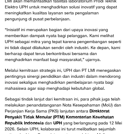
LMI akan memanfaatkan fasilitas laboratorium Prodi Teknik
Elektro UPH untuk menghadirkan solusi inovatif yang dapat
meningkatkan kualitas layanan serta pengalaman
pengunjung di pusat perbelanjaan.
“Inisiatif ini merupakan bagian dari upaya inovasi yang
memberikan dampak nyata bagi pelanggan. Kami melihat
UPH sebagai mitra yang tepat karena pengembangan seperti
ini tidak dapat dilakukan sendiri oleh industri. Ke depan, kami
berharap dapat terus berkontribusi bersama dan
menghadirkan manfaat bagi masyarakat,” ujarnya.
Melalui kemitraan strategis ini, UPH dan PT LMI menegaskan
pentingnya sinergi pendidikan dan industri dalam mendorong
inovasi sekaligus menghadirkan pembelajaran nyata bagi
mahasiswa agar siap menghadapi kebutuhan global.
Sebagai tindak lanjut dari kemitraan ini, para pihak juga telah
melakukan penandatanganan Nota Kesepahaman (MoU) dan
Direktorat
Perjanjian Kerja Sama (PKS) lanjutan antara
Penyakit Tidak Menular (PTM) Kementerian Kesehatan
Republik Indonesia
UPH
dan
yang berlangsung pada 12 Mei
2026. Selain UPH, kolaborasi ini turut melibatkan sejumlah