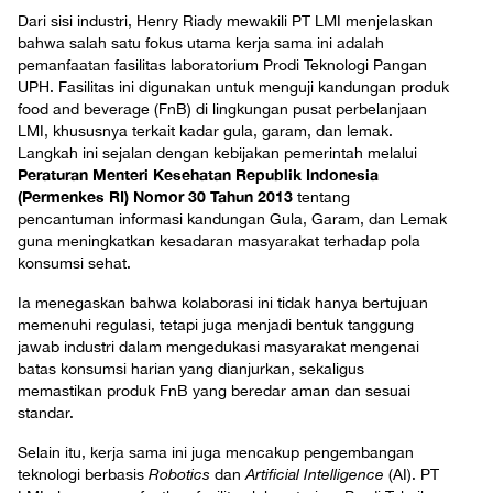
Dari sisi industri, Henry Riady mewakili PT LMI menjelaskan
bahwa salah satu fokus utama kerja sama ini adalah
pemanfaatan fasilitas laboratorium Prodi Teknologi Pangan
UPH. Fasilitas ini digunakan untuk menguji kandungan produk
food and beverage (FnB) di lingkungan pusat perbelanjaan
LMI, khususnya terkait kadar gula, garam, dan lemak.
Langkah ini sejalan dengan kebijakan pemerintah melalui
Peraturan Menteri Kesehatan Republik Indonesia
(Permenkes RI) Nomor 30 Tahun 2013
tentang
pencantuman informasi kandungan Gula, Garam, dan Lemak
guna meningkatkan kesadaran masyarakat terhadap pola
konsumsi sehat.
Ia menegaskan bahwa kolaborasi ini tidak hanya bertujuan
memenuhi regulasi, tetapi juga menjadi bentuk tanggung
jawab industri dalam mengedukasi masyarakat mengenai
batas konsumsi harian yang dianjurkan, sekaligus
memastikan produk FnB yang beredar aman dan sesuai
standar.
Selain itu, kerja sama ini juga mencakup pengembangan
teknologi berbasis
Robotics
dan
Artificial Intelligence
(AI). PT