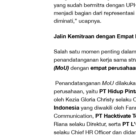
yang sudah bermitra dengan UPH
menjadi bagian dari representas
diminati,” ucapnya.
Jalin Kemitraan dengan Empat
Salah satu momen penting dala
penandatanganan kerja sama stra
(MoU)
empat perusahaa
dengan
Penandatanganan
MoU
dilakuka
PT Hidup Pinta
perusahaan, yaitu
oleh Kezia Gloria Christy selaku 
Indonesia
yang diwakili oleh Fa
PT Hacktivate T
Communication,
PT L
Riana selaku Direktur, serta
selaku Chief HR Officer dan dida