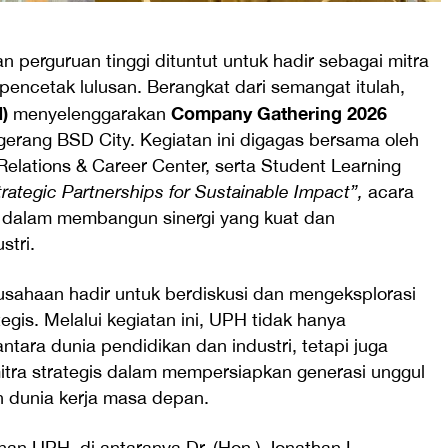
n perguruan tinggi dituntut untuk hadir sebagai mitra
 pencetak lulusan. Berangkat dari semangat itulah,
)
Company Gathering 2026
menyelenggarakan
gerang BSD City. Kegiatan ini digagas bersama oleh
Relations & Career Center, serta Student Learning
trategic Partnerships for Sustainable Impact”,
acara
 dalam membangun sinergi yang kuat dan
stri.
usahaan hadir untuk berdiskusi dan mengeksplorasi
egis. Melalui kegiatan ini, UPH tidak hanya
tara dunia pendidikan dan industri, tetapi juga
tra strategis dalam mempersiapkan generasi unggul
 dunia kerja masa depan.
pinan UPH, di antaranya Dr. (Hon.) Jonathan L.