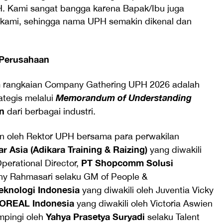
. Kami sangat bangga karena Bapak/Ibu juga
i kami, sehingga nama UPH semakin dikenal dan
 Perusahaan
m rangkaian Company Gathering UPH 2026 adalah
Memorandum of Understanding
tegis melalui
n
dari berbagai industri.
n oleh Rektor UPH bersama para perwakilan
r Asia (Adikara Training & Raizing)
yang diwakili
PT Shopcomm Solusi
Operational Director,
nny Rahmasari selaku GM of People &
eknologi Indonesia
yang diwakili oleh Juventia Vicky
’OREAL Indonesia
yang diwakili oleh Victoria Aswien
Yahya Prasetya Suryadi
mpingi oleh
selaku Talent