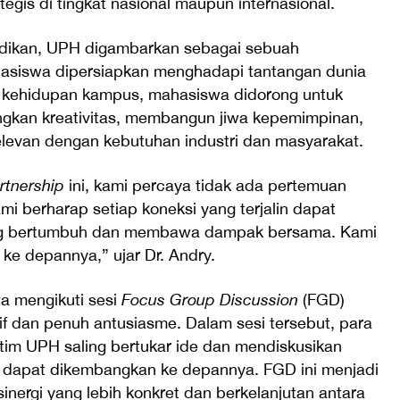
tegis di tingkat nasional maupun internasional.
ndidikan, UPH digambarkan sebagai sebuah
hasiswa dipersiapkan menghadapi tantangan dunia
a kehidupan kampus, mahasiswa didorong untuk
gkan kreativitas, membangun jiwa kepemimpinan,
relevan dengan kebutuhan industri dan masyarakat.
artnership
ini, kami percaya tidak ada pertemuan
mi berharap setiap koneksi yang terjalin dapat
yang bertumbuh dan membawa dampak bersama. Kami
ke depannya,” ujar Dr. Andry.
ta mengikuti sesi
Focus Group Discussion
(FGD)
if dan penuh antusiasme. Dalam sesi tersebut, para
im UPH saling bertukar ide dan mendiskusikan
g dapat dikembangkan ke depannya. FGD ini menjadi
nergi yang lebih konkret dan berkelanjutan antara