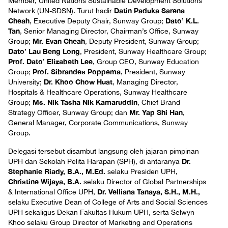
Member, United Nations Sustainable Development Solutions
Datin Paduka Sarena
Network (UN-SDSN). Turut hadir
Cheah
Dato’ K.L.
, Executive Deputy Chair, Sunway Group;
Tan
, Senior Managing Director, Chairman’s Office, Sunway
Mr. Evan Cheah
Group;
, Deputy President, Sunway Group;
Dato’ Lau Beng Long
, President, Sunway Healthcare Group;
Prof. Dato’ Elizabeth Lee
, Group CEO, Sunway Education
Prof. Sibrandes Poppema
Group;
, President, Sunway
Dr. Khoo Chow Huat
University;
, Managing Director,
Hospitals & Healthcare Operations, Sunway Healthcare
Ms. Nik Tasha Nik Kamaruddin
Group;
, Chief Brand
Mr. Yap Shi Han
Strategy Officer, Sunway Group; dan
,
General Manager, Corporate Communications, Sunway
Group.
Delegasi tersebut disambut langsung oleh jajaran pimpinan
Dr.
UPH dan Sekolah Pelita Harapan (SPH), di antaranya
Stephanie Riady, B.A., M.Ed.
selaku Presiden UPH,
Christine Wijaya, B.A.
selaku Director of Global Partnerships
Dr. Velliana Tanaya, S.H., M.H.,
& International Office UPH,
selaku Executive Dean of College of Arts and Social Sciences
UPH sekaligus Dekan Fakultas Hukum UPH, serta Selwyn
Khoo selaku Group Director of Marketing and Operations