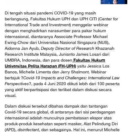
Di tengah situasi pandemi COVID-19 yang masih
berlangsung, Fakultas Hukum UPH dan UPH CITI (Center for
International Trade and Investment) menggelar webinar
dengan menghadirkan narasumber para pakar hukum
internasional, diantaranya Associate Professor Michael
Ewing-Chow dari Universitas Nasional Singapura (NUS),
Aidonna Jan Ayub,
Deputy Director of Research
Khazanah
Research Institute Malaysia, Junianto James Losari dari
Fakultas Hukum
UMBRA, Indonesia, dan para dosen
Universitas Pelita Harapan (FH-UPH)
yaitu Jessica Los
Banos, Michelle Limenta dan Jerry Shalmont. Webinar
bertajuk ?
Covid-19 Impacts and Challenges: International Law
Perspectives
?, pada 4 Juni 2020 diikuti lebih dari 100 peserta
yang aktif berpartisipasi dan terlibat dalam diskusi secara
visual.
Dalam diskusi tersebut dibahas dampak dan tantangan
Covid-19 secara global, di antaranya dari sisi perdagangan
internasional adalah munculnya pembatasan ekspor atas
produk-produk kesehatan seperti masker, Alat Pelindung Diri
(APD),
disinfectant
, dan sebagainya. Hal ini, menurut Michelle