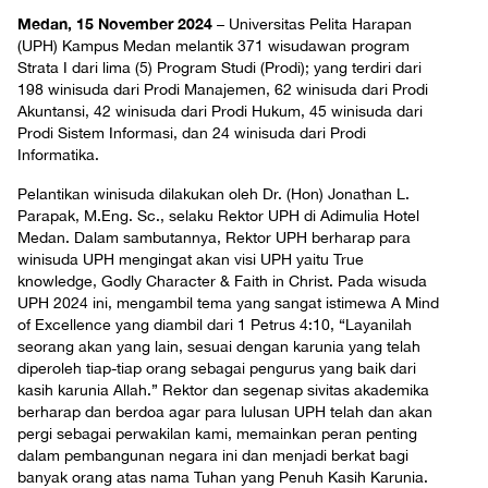
Medan, 15 November 2024
– Universitas Pelita Harapan
(UPH) Kampus Medan melantik 371 wisudawan program
Strata I dari lima (5) Program Studi (Prodi); yang terdiri dari
198 winisuda dari Prodi Manajemen, 62 winisuda dari Prodi
Akuntansi, 42 winisuda dari Prodi Hukum, 45 winisuda dari
Prodi Sistem Informasi, dan 24 winisuda dari Prodi
Informatika.
Pelantikan winisuda dilakukan oleh Dr. (Hon) Jonathan L.
Parapak, M.Eng. Sc., selaku Rektor UPH di Adimulia Hotel
Medan. Dalam sambutannya, Rektor UPH berharap para
winisuda UPH mengingat akan visi UPH yaitu True
knowledge, Godly Character & Faith in Christ. Pada wisuda
UPH 2024 ini, mengambil tema yang sangat istimewa A Mind
of Excellence yang diambil dari 1 Petrus 4:10, “Layanilah
seorang akan yang lain, sesuai dengan karunia yang telah
diperoleh tiap-tiap orang sebagai pengurus yang baik dari
kasih karunia Allah.” Rektor dan segenap sivitas akademika
berharap dan berdoa agar para lulusan UPH telah dan akan
pergi sebagai perwakilan kami, memainkan peran penting
dalam pembangunan negara ini dan menjadi berkat bagi
banyak orang atas nama Tuhan yang Penuh Kasih Karunia.