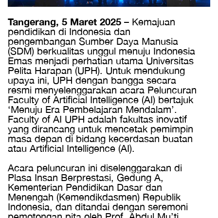
Tangerang, 5 Maret 2025
– Kemajuan
pendidikan di Indonesia dan
pengembangan Sumber Daya Manusia
(SDM) berkualitas unggul menuju Indonesia
Emas menjadi perhatian utama Universitas
Pelita Harapan (UPH). Untuk mendukung
upaya ini, UPH dengan bangga secara
resmi menyelenggarakan acara Peluncuran
Faculty of Artificial Intelligence (AI) bertajuk
‘Menuju Era Pembelajaran Mendalam’.
Faculty of AI UPH adalah fakultas inovatif
yang dirancang untuk mencetak pemimpin
masa depan di bidang kecerdasan buatan
atau Artificial Intelligence (AI).
Acara peluncuran ini diselenggarakan di
Plasa Insan Berprestasi, Gedung A,
Kementerian Pendidikan Dasar dan
Menengah (Kemendikdasmen) Republik
Indonesia, dan ditandai dengan seremoni
pemotongan pita oleh Prof. Abdul Mu’ti,