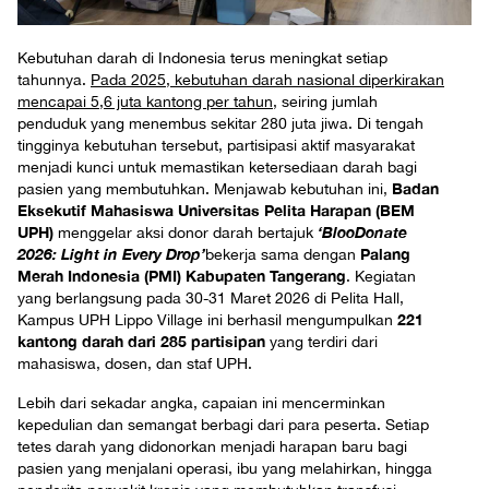
Kebutuhan darah di Indonesia terus meningkat setiap
tahunnya.
Pada 2025, kebutuhan darah nasional diperkirakan
mencapai 5,6 juta kantong per tahun
, seiring jumlah
penduduk yang menembus sekitar 280 juta jiwa. Di tengah
tingginya kebutuhan tersebut, partisipasi aktif masyarakat
menjadi kunci untuk memastikan ketersediaan darah bagi
Badan
pasien yang membutuhkan. Menjawab kebutuhan ini,
Eksekutif Mahasiswa Universitas Pelita Harapan (BEM
UPH)
‘BlooDonate
menggelar aksi donor darah bertajuk
2026: Light in Every Drop’
Palang
bekerja sama dengan
Merah Indonesia (PMI) Kabupaten Tangerang
. Kegiatan
yang berlangsung pada 30-31 Maret 2026 di Pelita Hall,
221
Kampus UPH Lippo Village ini berhasil mengumpulkan
kantong darah dari 285 partisipan
yang terdiri dari
mahasiswa, dosen, dan staf UPH.
Lebih dari sekadar angka, capaian ini mencerminkan
kepedulian dan semangat berbagi dari para peserta. Setiap
tetes darah yang didonorkan menjadi harapan baru bagi
pasien yang menjalani operasi, ibu yang melahirkan, hingga