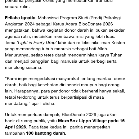
penderita penyakit kronis yang membutuhkan transfusi
secara rutin.
Felisha Ignatia
, Mahasiswi Program Studi (Prodi) Psikologi
Angkatan 2024 sebagai Ketua Acara BlooDonate 2026
mengatakan, bahwa kegiatan donor darah ini bukan sekadar
agenda rutin, melainkan membawa misi yang lebih luas.
Tema
‘Light in Every Drop’
lahir dari refleksi nilai iman Kristen
yang memandang tubuh manusia sebagai bait Allah.
Menurutnya, setiap tetes darah mencerminkan karya Tuhan
dan menjadi panggilan bagi manusia untuk berbagi serta
menolong sesama.
“Kami ingin mengedukasi masyarakat tentang manfaat donor
darah, baik bagi kesehatan diri sendiri maupun bagi orang
lain. Harapannya, para pendonor tidak berhenti hanya sekali,
tetapi terdorong untuk terus berpartisipasi di masa
mendatang,” ujar Felisha.
Untuk memperluas dampak, BlooDonate 2026 juga akan
MaxxBox Lippo Village pada 16
hadir di ruang publik, yaitu
April 2026
. Pada fase kedua ini, panitia menargetkan
100 kantong darah
tambahan
.