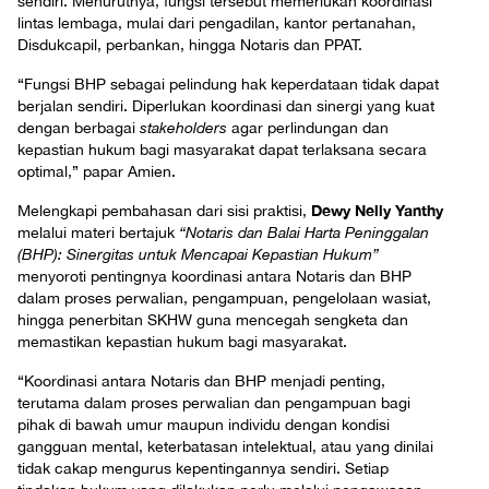
sendiri. Menurutnya, fungsi tersebut memerlukan koordinasi
lintas lembaga, mulai dari pengadilan, kantor pertanahan,
Disdukcapil, perbankan, hingga Notaris dan PPAT.
“Fungsi BHP sebagai pelindung hak keperdataan tidak dapat
berjalan sendiri. Diperlukan koordinasi dan sinergi yang kuat
dengan berbagai
stakeholders
agar perlindungan dan
kepastian hukum bagi masyarakat dapat terlaksana secara
optimal,” papar Amien.
Dewy Nelly Yanthy
Melengkapi pembahasan dari sisi praktisi,
melalui materi bertajuk
“Notaris dan Balai Harta Peninggalan
(BHP): Sinergitas untuk Mencapai Kepastian Hukum”
menyoroti pentingnya koordinasi antara Notaris dan BHP
dalam proses perwalian, pengampuan, pengelolaan wasiat,
hingga penerbitan SKHW guna mencegah sengketa dan
memastikan kepastian hukum bagi masyarakat.
“Koordinasi antara Notaris dan BHP menjadi penting,
terutama dalam proses perwalian dan pengampuan bagi
pihak di bawah umur maupun individu dengan kondisi
gangguan mental, keterbatasan intelektual, atau yang dinilai
tidak cakap mengurus kepentingannya sendiri. Setiap