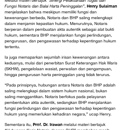
Melalui materi bertajuk
“Sinergi Pelaksanaan Tugas dan
Henry Sulaiman
Fungsi Notaris dan Balai Harta Peninggalan”
,
menjelaskan bahwa meskipun memiliki fungsi dan
kewenangan berbeda, Notaris dan BHP saling melengkapi
dalam menjamin kepastian hukum. Menurutnya, Notaris
berperan dalam pembuatan akta autentik sebagai alat bukti
hukum, sementara BHP menjalankan fungsi perlindungan,
pengurusan, dan pengawasan terhadap kepentingan hukum
tertentu.
Ia juga memaparkan sejumlah irisan kewenangan antara
keduanya, mulai dari penerbitan Surat Keterangan Hak Waris
(SKHW), pengelolaan wasiat, perwalian dan pengampuan,
hingga pengurusan harta peninggalan yang tidak terurus.
“Pada prinsipnya, hubungan antara Notaris dan BHP adalah
saling melengkapi dalam sistem hukum nasional, bukan
saling menggantikan. Notaris berfokus pada pelayanan
pembentukan akta autentik, sedangkan BHP menjalankan
fungsi perlindungan dan pengawasan terhadap kepentingan
hukum yang memerlukan kehadiran negara,” ucap Henry.
Prof. Dr. Irawan
Sementara itu,
melalui materi bertajuk