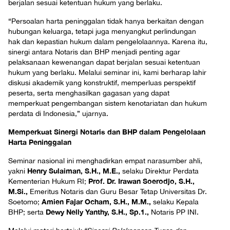
berjalan sesuai ketentuan hukum yang berlaku.
“Persoalan harta peninggalan tidak hanya berkaitan dengan
hubungan keluarga, tetapi juga menyangkut perlindungan
hak dan kepastian hukum dalam pengelolaannya. Karena itu,
sinergi antara Notaris dan BHP menjadi penting agar
pelaksanaan kewenangan dapat berjalan sesuai ketentuan
hukum yang berlaku. Melalui seminar ini, kami berharap lahir
diskusi akademik yang konstruktif, memperluas perspektif
peserta, serta menghasilkan gagasan yang dapat
memperkuat pengembangan sistem kenotariatan dan hukum
perdata di Indonesia,” ujarnya.
Memperkuat Sinergi Notaris dan BHP dalam Pengelolaan
Harta Peninggalan
Seminar nasional ini menghadirkan empat narasumber ahli,
Henry Sulaiman, S.H., M.E.,
yakni
selaku Direktur Perdata
Prof. Dr. Irawan Soerodjo, S.H.,
Kementerian Hukum RI;
M.Si.,
Emeritus Notaris dan Guru Besar Tetap Universitas Dr.
Amien Fajar Ocham, S.H., M.M.,
Soetomo;
selaku Kepala
Dewy Nelly Yanthy, S.H., Sp.1.,
BHP; serta
Notaris PP INI.