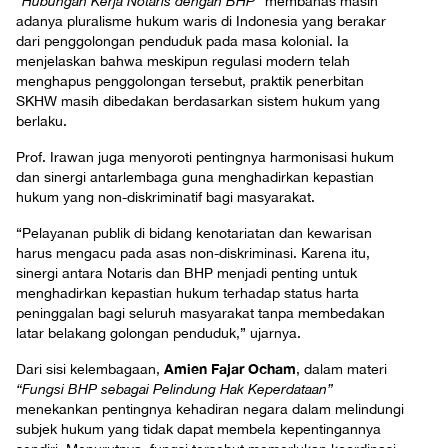
“Hubungan Kerja Notaris dengan BHP”
membahas masih
adanya pluralisme hukum waris di Indonesia yang berakar
dari penggolongan penduduk pada masa kolonial. Ia
menjelaskan bahwa meskipun regulasi modern telah
menghapus penggolongan tersebut, praktik penerbitan
SKHW masih dibedakan berdasarkan sistem hukum yang
berlaku.
Prof. Irawan juga menyoroti pentingnya harmonisasi hukum
dan sinergi antarlembaga guna menghadirkan kepastian
hukum yang non-diskriminatif bagi masyarakat.
“Pelayanan publik di bidang kenotariatan dan kewarisan
harus mengacu pada asas non-diskriminasi. Karena itu,
sinergi antara Notaris dan BHP menjadi penting untuk
menghadirkan kepastian hukum terhadap status harta
peninggalan bagi seluruh masyarakat tanpa membedakan
latar belakang golongan penduduk,” ujarnya.
Amien Fajar Ocham
Dari sisi kelembagaan,
, dalam materi
“Fungsi BHP sebagai Pelindung Hak Keperdataan”
menekankan pentingnya kehadiran negara dalam melindungi
subjek hukum yang tidak dapat membela kepentingannya