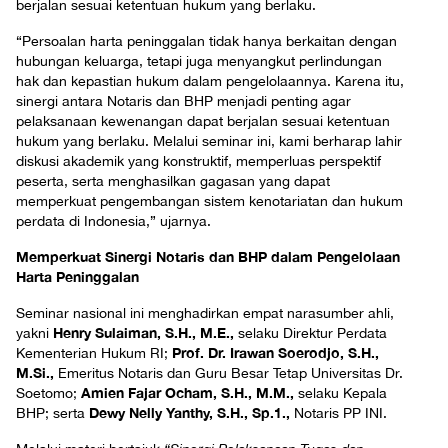
berjalan sesuai ketentuan hukum yang berlaku.
“Persoalan harta peninggalan tidak hanya berkaitan dengan
hubungan keluarga, tetapi juga menyangkut perlindungan
hak dan kepastian hukum dalam pengelolaannya. Karena itu,
sinergi antara Notaris dan BHP menjadi penting agar
pelaksanaan kewenangan dapat berjalan sesuai ketentuan
hukum yang berlaku. Melalui seminar ini, kami berharap lahir
diskusi akademik yang konstruktif, memperluas perspektif
peserta, serta menghasilkan gagasan yang dapat
memperkuat pengembangan sistem kenotariatan dan hukum
perdata di Indonesia,” ujarnya.
Memperkuat Sinergi Notaris dan BHP dalam Pengelolaan
Harta Peninggalan
Seminar nasional ini menghadirkan empat narasumber ahli,
Henry Sulaiman, S.H., M.E.,
yakni
selaku Direktur Perdata
Prof. Dr. Irawan Soerodjo, S.H.,
Kementerian Hukum RI;
M.Si.,
Emeritus Notaris dan Guru Besar Tetap Universitas Dr.
Amien Fajar Ocham, S.H., M.M.,
Soetomo;
selaku Kepala
Dewy Nelly Yanthy, S.H., Sp.1.,
BHP; serta
Notaris PP INI.