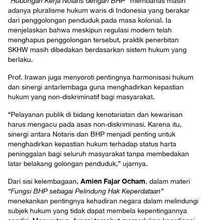
“Hubungan Kerja Notaris dengan BHP”
membahas masih
adanya pluralisme hukum waris di Indonesia yang berakar
dari penggolongan penduduk pada masa kolonial. Ia
menjelaskan bahwa meskipun regulasi modern telah
menghapus penggolongan tersebut, praktik penerbitan
SKHW masih dibedakan berdasarkan sistem hukum yang
berlaku.
Prof. Irawan juga menyoroti pentingnya harmonisasi hukum
dan sinergi antarlembaga guna menghadirkan kepastian
hukum yang non-diskriminatif bagi masyarakat.
“Pelayanan publik di bidang kenotariatan dan kewarisan
harus mengacu pada asas non-diskriminasi. Karena itu,
sinergi antara Notaris dan BHP menjadi penting untuk
menghadirkan kepastian hukum terhadap status harta
peninggalan bagi seluruh masyarakat tanpa membedakan
latar belakang golongan penduduk,” ujarnya.
Amien Fajar Ocham
Dari sisi kelembagaan,
, dalam materi
“Fungsi BHP sebagai Pelindung Hak Keperdataan”
menekankan pentingnya kehadiran negara dalam melindungi
subjek hukum yang tidak dapat membela kepentingannya