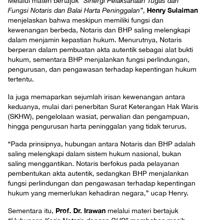
Melalui materi bertajuk
“Sinergi Pelaksanaan Tugas dan
Henry Sulaiman
Fungsi Notaris dan Balai Harta Peninggalan”
,
menjelaskan bahwa meskipun memiliki fungsi dan
kewenangan berbeda, Notaris dan BHP saling melengkapi
dalam menjamin kepastian hukum. Menurutnya, Notaris
berperan dalam pembuatan akta autentik sebagai alat bukti
hukum, sementara BHP menjalankan fungsi perlindungan,
pengurusan, dan pengawasan terhadap kepentingan hukum
tertentu.
Ia juga memaparkan sejumlah irisan kewenangan antara
keduanya, mulai dari penerbitan Surat Keterangan Hak Waris
(SKHW), pengelolaan wasiat, perwalian dan pengampuan,
hingga pengurusan harta peninggalan yang tidak terurus.
“Pada prinsipnya, hubungan antara Notaris dan BHP adalah
saling melengkapi dalam sistem hukum nasional, bukan
saling menggantikan. Notaris berfokus pada pelayanan
pembentukan akta autentik, sedangkan BHP menjalankan
fungsi perlindungan dan pengawasan terhadap kepentingan
hukum yang memerlukan kehadiran negara,” ucap Henry.
Prof. Dr. Irawan
Sementara itu,
melalui materi bertajuk