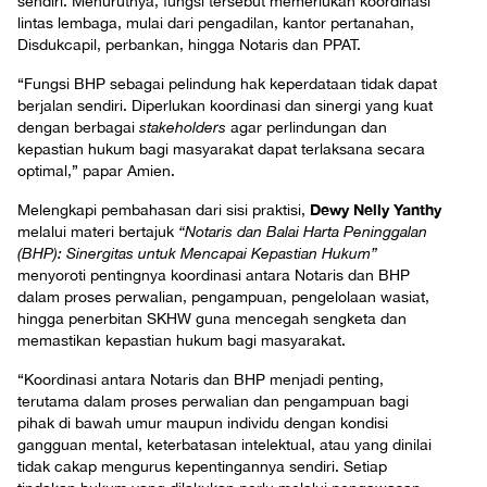
sendiri. Menurutnya, fungsi tersebut memerlukan koordinasi
lintas lembaga, mulai dari pengadilan, kantor pertanahan,
Disdukcapil, perbankan, hingga Notaris dan PPAT.
“Fungsi BHP sebagai pelindung hak keperdataan tidak dapat
berjalan sendiri. Diperlukan koordinasi dan sinergi yang kuat
dengan berbagai
stakeholders
agar perlindungan dan
kepastian hukum bagi masyarakat dapat terlaksana secara
optimal,” papar Amien.
Dewy Nelly Yanthy
Melengkapi pembahasan dari sisi praktisi,
melalui materi bertajuk
“Notaris dan Balai Harta Peninggalan
(BHP): Sinergitas untuk Mencapai Kepastian Hukum”
menyoroti pentingnya koordinasi antara Notaris dan BHP
dalam proses perwalian, pengampuan, pengelolaan wasiat,
hingga penerbitan SKHW guna mencegah sengketa dan
memastikan kepastian hukum bagi masyarakat.
“Koordinasi antara Notaris dan BHP menjadi penting,
terutama dalam proses perwalian dan pengampuan bagi
pihak di bawah umur maupun individu dengan kondisi
gangguan mental, keterbatasan intelektual, atau yang dinilai
tidak cakap mengurus kepentingannya sendiri. Setiap