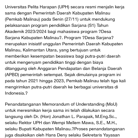
Universitas Pelita Harapan (UPH) secara resmi menjalin kerja
sama dengan Pemerintah Daerah Kabupaten Malinau
(Pemkab Malinau) pada Senin (27/11) untuk mendukung
pelaksanaan program pendidikan Sarjana (S1) Tahun
Akademik 2023/2024 bagi mahasiswa program ?Desa
Sarjana Kabupaten Malinau?. Program ?Desa Sarjana?
merupakan inisiatif unggulan Pemerintah Daerah Kabupaten
Malinau, Kalimantan Utara, yang bertujuan untuk
memberikan kesempatan beasiswa bagi putra-putri daerah
untuk mengenyam pendidikan tinggi dengan biaya
ditanggung oleh Anggaran Pendapatan dan Belanja Daerah
(APBD) pemerintah setempat. Sejak dimulainya program ini
pada tahun 2021 hingga 2023, Pemkab Malinau telah tiga kali
mengirimkan putra-putri daerah ke berbagai universitas di
Indonesia.
?
Penandatanganan Memorandum of Understanding (MoU)
untuk meresmikan kerja sama ini telah dilakukan secara
langsung oleh Dr. (Hon) Jonathan L. Parapak, M.Eng.Sc.,
selaku Rektor UPH dan Wempi
Mellem Mawa, S.E., M.H.,
selaku Bupati Kabupaten Malinau.?Proses penandatanganan
juga disaksikan oleh Hans Deny selaku Sekretaris Yayasan