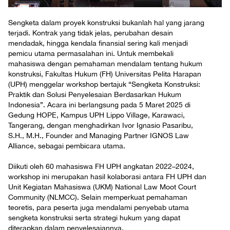
Sengketa dalam proyek konstruksi bukanlah hal yang jarang
terjadi. Kontrak yang tidak jelas, perubahan desain
mendadak, hingga kendala finansial sering kali menjadi
pemicu utama permasalahan ini. Untuk membekali
mahasiswa dengan pemahaman mendalam tentang hukum
konstruksi, Fakultas Hukum (FH) Universitas Pelita Harapan
(UPH) menggelar workshop bertajuk “Sengketa Konstruksi:
Praktik dan Solusi Penyelesaian Berdasarkan Hukum
Indonesia”. Acara ini berlangsung pada 5 Maret 2025 di
Gedung HOPE, Kampus UPH Lippo Village, Karawaci,
Tangerang, dengan menghadirkan Ivor Ignasio Pasaribu,
S.H., M.H., Founder and Managing Partner IGNOS Law
Alliance, sebagai pembicara utama.
Diikuti oleh 60 mahasiswa FH UPH angkatan 2022–2024,
workshop ini merupakan hasil kolaborasi antara FH UPH dan
Unit Kegiatan Mahasiswa (UKM) National Law Moot Court
Community (NLMCC). Selain memperkuat pemahaman
teoretis, para peserta juga mendalami penyebab utama
sengketa konstruksi serta strategi hukum yang dapat
diterapkan dalam penyelesaiannya.