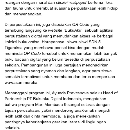
ruangan dengan mural dan
sticker wallpaper
bertema flora
dan fauna untuk membuat suasana perpustakaan lebih hidup
dan menyenangkan.
Di perpustakaan ini, juga disediakan
QR Code
yang
terhubung langsung ke
website
‘BukuAku’, sebuah aplikasi
perpustakaan digital yang memudahkan akses ke berbagai
koleksi buku
online
. Harapannya, siswa-siswi SDN 5
Tigaraksa yang membawa ponsel bisa dengan mudah
memindai
QR Code
tersebut untuk menemukan lebih banyak
buku bacaan digital yang belum tersedia di perpustakaan
sekolah. Pembangunan ini juga bertujuan menghadirkan
perpustakaan yang nyaman dan lengkap, agar para siswa
semakin termotivasi untuk membaca dan terus memperluas
wawasan mereka.
Menanggapi program ini, Ayunda Pravitanova selaku Head of
Partnership PT Bukuaku Digital Indonesia, mengatakan
bahwa program Mari Membaca 9 sangat selaras dengan
tujuan perusahaan, yakni mendorong anak-anak menjadi
lebih aktif dan cinta membaca. Ia juga menekankan
pentingnya keberlanjutan gerakan literasi di lingkungan
sekolah.