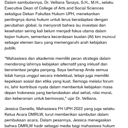
Dalam sambutannya, Dr. Velliana Tanaya, S.H., M.H., selaku
Executive Dean of College of Arts and Social Sciences
sekaligus Dekan Fakultas Hukum UPH, menekankan
pentingnya dunia hukum untuk terus beradaptasi dengan
perubahan global. Ia menyoroti bahwa isu investasi dan
kesehatan sering kali belum menjadi fokus utama dalam
kajian hukum, sementara kecerdasan buatan (AI) kini muncul
sebagai elemen baru yang memengaruhi arah kebijakan
publik.
“Mahasiswa dan akademisi memiliki peran strategis dalam
mendorong lahirnya kebijakan alternatif yang inklusif dan
berorientasi jangka panjang. Saya berharap Anda semua
tidak hanya unggul secara intelektual, tetapi juga memiliki
kepekaan sosial dan etika yang kuat. Semoga melalui forum
ini, lahir kontribusi nyata dalam membentuk kebijakan masa
depan Indonesia yang berlandaskan akal sehat, nilai moral,
dan keberanian untuk berinovasi,” ujar Dr. Velliana.
Jessica Daniella, Mahasiswa FH UPH 2022 yang juga selaku
Ketua Acara DMRLW, turut memberikan sambutan dalam
pembukaan acara. Dalam pesannya, Jessica menegaskan
bahwa DMRLW hadir sebagai media bagi mahasiswa hukum