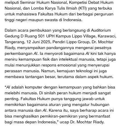
meliputi Seminar Hukum Nasional, Kompetisi Debat Hukum
Nasional, dan Lomba Karya Tulis Ilmiah (KTI) yang terbuka
untuk mahasiswa Fakultas Hukum dari berbagai perguruan
tinggi negeri maupun swasta di Indonesia.
Dalam acara pembukaan yang berlangsung di Auditorium
Gedung D Ruang 501 UPH Kampus Lippo Village, Karawaci,
Tangerang, 12 Juni 2025, Pendiri Lippo Group, Dr. Mochtar
Riady, menyampaikan pandangannya mengenai pesatnya
perkembangan
AI
. Ia menyoroti bagaimana
AI
kini tak hanya
meniru kemampuan fisik dan intelektual manusia, tetapi juga
mulai menunjukkan respons emosional yang menyerupai
perasaan manusia. Namun, kemajuan teknologi ini juga
membawa tantangan besar, terutama dalam aspek hukum.
“
AI
adalah komputer dengan kemampuan yang bahkan bisa
melebihi manusia. Di sinilah peran hukum menjadi sangat
penting. Fakultas Hukum punya tanggung jawab untuk
memikirkan bagaimana aturan yang mengatur hubungan
antara manusia dan
AI
. Karena itu, saya berharap acara ini
bisa menghasilkan pemikiran-pemikiran yang bermanfaat
bagi masa depan Indonesia,” ucap Dr. Mochtar Riady.