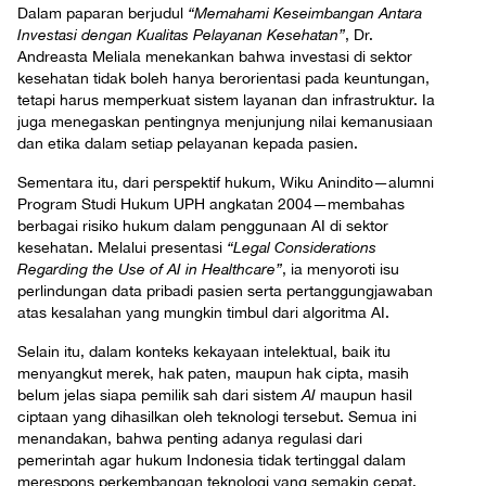
Dalam paparan berjudul
“Memahami Keseimbangan Antara
Investasi dengan Kualitas Pelayanan Kesehatan”
, Dr.
Andreasta Meliala menekankan bahwa investasi di sektor
kesehatan tidak boleh hanya berorientasi pada keuntungan,
tetapi harus memperkuat sistem layanan dan infrastruktur. Ia
juga menegaskan pentingnya menjunjung nilai kemanusiaan
dan etika dalam setiap pelayanan kepada pasien.
Sementara itu, dari perspektif hukum, Wiku Anindito—alumni
Program Studi Hukum UPH angkatan 2004—membahas
berbagai risiko hukum dalam penggunaan AI di sektor
kesehatan. Melalui presentasi
“Legal Considerations
Regarding the Use of AI in Healthcare”
, ia menyoroti isu
perlindungan data pribadi pasien serta pertanggungjawaban
atas kesalahan yang mungkin timbul dari algoritma AI.
Selain itu, dalam konteks kekayaan intelektual, baik itu
menyangkut merek, hak paten, maupun hak cipta, masih
belum jelas siapa pemilik sah dari sistem
AI
maupun hasil
ciptaan yang dihasilkan oleh teknologi tersebut. Semua ini
menandakan, bahwa penting adanya regulasi dari
pemerintah agar hukum Indonesia tidak tertinggal dalam
merespons perkembangan teknologi yang semakin cepat.