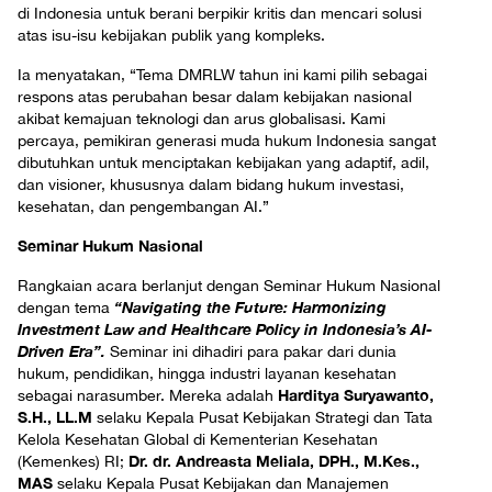
di Indonesia untuk berani berpikir kritis dan mencari solusi
atas isu-isu kebijakan publik yang kompleks.
Ia menyatakan, “Tema DMRLW tahun ini kami pilih sebagai
respons atas perubahan besar dalam kebijakan nasional
akibat kemajuan teknologi dan arus globalisasi. Kami
percaya, pemikiran generasi muda hukum Indonesia sangat
dibutuhkan untuk menciptakan kebijakan yang adaptif, adil,
dan visioner, khususnya dalam bidang hukum investasi,
kesehatan, dan pengembangan AI.”
Seminar Hukum Nasional
Rangkaian acara berlanjut dengan Seminar Hukum Nasional
“Navigating the Future: Harmonizing
dengan tema
Investment Law and Healthcare Policy in Indonesia’s AI-
Driven Era”.
Seminar ini dihadiri para pakar dari dunia
hukum, pendidikan, hingga industri layanan kesehatan
Harditya Suryawanto,
sebagai narasumber. Mereka adalah
S.H., LL.M
selaku Kepala Pusat Kebijakan Strategi dan Tata
Kelola Kesehatan Global di Kementerian Kesehatan
Dr. dr. Andreasta Meliala, DPH., M.Kes.,
(Kemenkes) RI;
MAS
selaku Kepala Pusat Kebijakan dan Manajemen