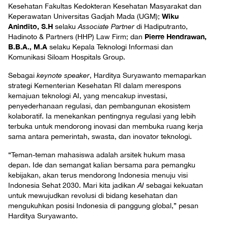
Kesehatan Fakultas Kedokteran Kesehatan Masyarakat dan
Wiku
Keperawatan Universitas Gadjah Mada (UGM);
Anindito, S.H
selaku
Associate Partner
di Hadiputranto,
Pierre Hendrawan,
Hadinoto & Partners (HHP) Law Firm; dan
B.B.A., M.A
selaku Kepala Teknologi Informasi dan
Komunikasi Siloam Hospitals Group.
Sebagai
keynote speaker
, Harditya Suryawanto memaparkan
strategi Kementerian Kesehatan RI dalam merespons
kemajuan teknologi AI, yang mencakup investasi,
penyederhanaan regulasi, dan pembangunan ekosistem
kolaboratif. Ia menekankan pentingnya regulasi yang lebih
terbuka untuk mendorong inovasi dan membuka ruang kerja
sama antara pemerintah, swasta, dan inovator teknologi.
“Teman-teman mahasiswa adalah arsitek hukum masa
depan. Ide dan semangat kalian bersama para pemangku
kebijakan, akan terus mendorong Indonesia menuju visi
Indonesia Sehat 2030. Mari kita jadikan
AI
sebagai kekuatan
untuk mewujudkan revolusi di bidang kesehatan dan
mengukuhkan posisi Indonesia di panggung global,” pesan
Harditya Suryawanto.