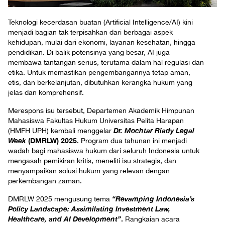
Teknologi kecerdasan buatan (Artificial Intelligence/AI) kini
menjadi bagian tak terpisahkan dari berbagai aspek
kehidupan, mulai dari ekonomi, layanan kesehatan, hingga
pendidikan. Di balik potensinya yang besar, AI juga
membawa tantangan serius, terutama dalam hal regulasi dan
etika. Untuk memastikan pengembangannya tetap aman,
etis, dan berkelanjutan, dibutuhkan kerangka hukum yang
jelas dan komprehensif.
Merespons isu tersebut, Departemen Akademik Himpunan
Mahasiswa Fakultas Hukum Universitas Pelita Harapan
Dr. Mochtar Riady Legal
(HMFH UPH) kembali menggelar
Week
(DMRLW) 2025
. Program dua tahunan ini menjadi
wadah bagi mahasiswa hukum dari seluruh Indonesia untuk
mengasah pemikiran kritis, meneliti isu strategis, dan
menyampaikan solusi hukum yang relevan dengan
perkembangan zaman.
“Revamping Indonesia’s
DMRLW 2025 mengusung tema
Policy Landscape: Assimilating Investment Law,
Healthcare, and AI Development”
.
Rangkaian acara