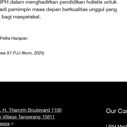
UPH dalam menghadirkan pendidikan holistis untuk
di pemimpin masa depan berkualitas unggul yang
 bagi masyarakat.
Pelita Harapan
iswa S1 PJJ Ilkom, 2025)
M. H. Thamrin Boulevard 1100
Our Ca
o Village Tangerang 15811
nesia
UPH Med