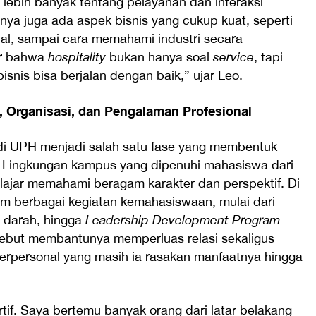
u lebih banyak tentang pelayanan dan interaksi
nya juga ada aspek bisnis yang cukup kuat, seperti
nal, sampai cara memahami industri secara
jar bahwa
hospitality
bukan hanya soal
service
, tapi
snis bisa berjalan dengan baik,” ujar Leo.
 Organisasi, dan Pengalaman Profesional
di UPH menjadi salah satu fase yang membentuk
. Lingkungan kampus yang dipenuhi mahasiswa dari
ajar memahami beragam karakter dan perspektif. Di
alam berbagai kegiatan kemahasiswaan, mulai dari
 darah, hingga
Leadership Development Program
sebut membantunya memperluas relasi sekaligus
personal yang masih ia rasakan manfaatnya hingga
if. Saya bertemu banyak orang dari latar belakang