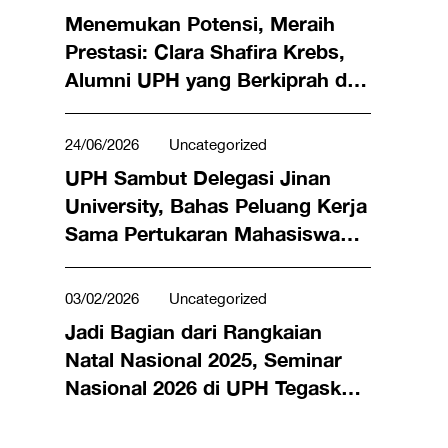
Menemukan Potensi, Meraih
Prestasi: Clara Shafira Krebs,
Alumni UPH yang Berkiprah di
Dunia Bisnis hingga Meraih
Penghargaan Miss Universe
24/06/2026
Uncategorized
Indonesia 2024
UPH Sambut Delegasi Jinan
University, Bahas Peluang Kerja
Sama Pertukaran Mahasiswa
hingga Riset Bersama
03/02/2026
Uncategorized
Jadi Bagian dari Rangkaian
Natal Nasional 2025, Seminar
Nasional 2026 di UPH Tegaskan
Peran Keluarga bagi Persatuan
Bangsa