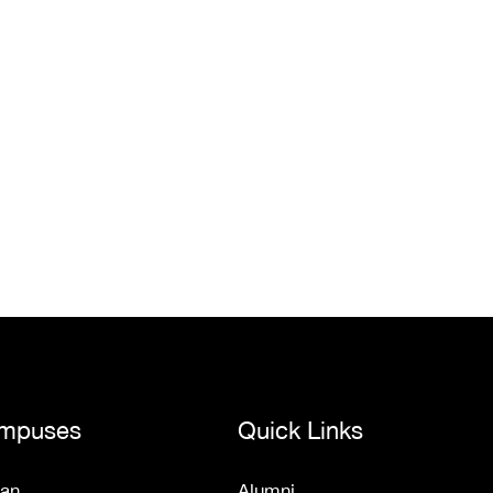
mpuses
Quick Links
an
Alumni