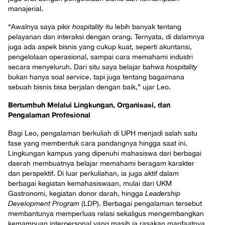
manajerial.
“Awalnya saya pikir
hospitality
itu lebih banyak tentang
pelayanan dan interaksi dengan orang. Ternyata, di dalamnya
juga ada aspek bisnis yang cukup kuat, seperti akuntansi,
pengelolaan operasional, sampai cara memahami industri
secara menyeluruh. Dari situ saya belajar bahwa
hospitality
bukan hanya soal
service
, tapi juga tentang bagaimana
sebuah bisnis bisa berjalan dengan baik,” ujar Leo.
Bertumbuh Melalui Lingkungan, Organisasi, dan
Pengalaman Profesional
Bagi Leo, pengalaman berkuliah di UPH menjadi salah satu
fase yang membentuk cara pandangnya hingga saat ini.
Lingkungan kampus yang dipenuhi mahasiswa dari berbagai
daerah membuatnya belajar memahami beragam karakter
dan perspektif. Di luar perkuliahan, ia juga aktif dalam
berbagai kegiatan kemahasiswaan, mulai dari UKM
Gastronomi, kegiatan donor darah, hingga
Leadership
Development Program
(LDP). Berbagai pengalaman tersebut
membantunya memperluas relasi sekaligus mengembangkan
kemampuan interpersonal yang masih ia rasakan manfaatnya