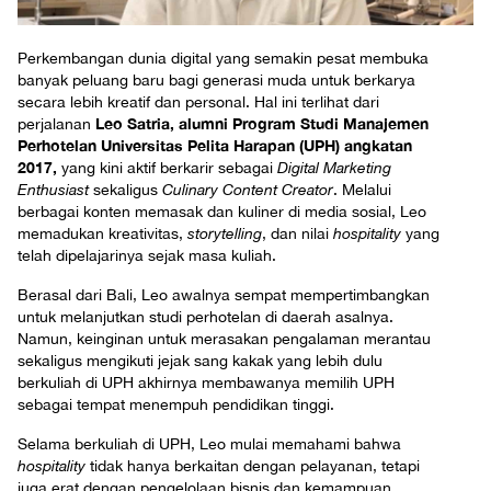
Perkembangan dunia digital yang semakin pesat membuka
banyak peluang baru bagi generasi muda untuk berkarya
secara lebih kreatif dan personal. Hal ini terlihat dari
Leo Satria, alumni Program Studi Manajemen
perjalanan
Perhotelan Universitas Pelita Harapan (UPH) angkatan
2017,
yang kini aktif berkarir sebagai
Digital Marketing
Enthusiast
sekaligus
Culinary Content Creator
. Melalui
berbagai konten memasak dan kuliner di media sosial, Leo
memadukan kreativitas,
storytelling
, dan nilai
hospitality
yang
telah dipelajarinya sejak masa kuliah.
Berasal dari Bali, Leo awalnya sempat mempertimbangkan
untuk melanjutkan studi perhotelan di daerah asalnya.
Namun, keinginan untuk merasakan pengalaman merantau
sekaligus mengikuti jejak sang kakak yang lebih dulu
berkuliah di UPH akhirnya membawanya memilih UPH
sebagai tempat menempuh pendidikan tinggi.
Selama berkuliah di UPH, Leo mulai memahami bahwa
hospitality
tidak hanya berkaitan dengan pelayanan, tetapi
juga erat dengan pengelolaan bisnis dan kemampuan