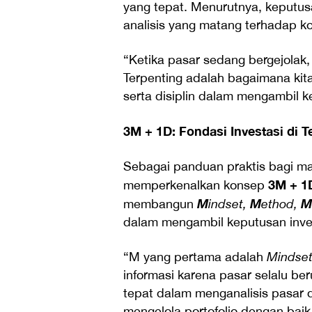
yang tepat. Menurutnya, keputus
analisis yang matang terhadap k
“Ketika pasar sedang bergejolak, j
Terpenting adalah bagaimana kita
serta disiplin dalam mengambil k
3M + 1D: Fondasi Investasi di 
Sebagai panduan praktis bagi ma
3M + 1
memperkenalkan konsep
M
M
M
membangun
indset,
ethod,
dalam mengambil keputusan inve
“M yang pertama adalah
Mindse
informasi karena pasar selalu b
tepat dalam menganalisis pasar 
mengelola portofolio dengan bai