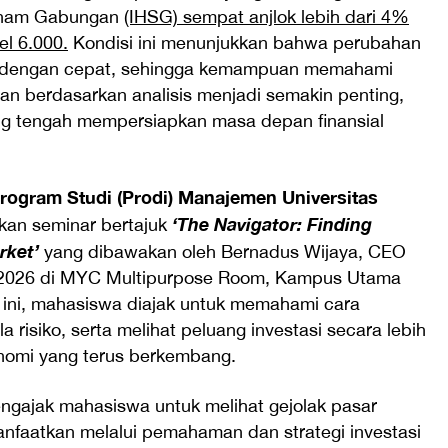
Saham Gabungan
(IHSG) sempat anjlok lebih dari 4%
el 6.000.
Kondisi ini menunjukkan bahwa perubahan
di dengan cepat, sehingga kemampuan memahami
an berdasarkan analisis menjadi semakin penting,
ng tengah mempersiapkan masa depan finansial
rogram Studi (Prodi) Manajemen Universitas
‘The Navigator: Finding
kan seminar bertajuk
rket’
yang dibawakan oleh Bernadus Wijaya, CEO
i 2026 di MYC Multipurpose Room, Kampus Utama
 ini, mahasiswa diajak untuk memahami cara
risiko, serta melihat peluang investasi secara lebih
konomi yang terus berkembang.
gajak mahasiswa untuk melihat gejolak pasar
nfaatkan melalui pemahaman dan strategi investasi