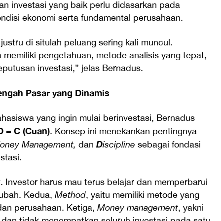
an investasi yang baik perlu didasarkan pada
ondisi ekonomi serta fundamental perusahaan.
ustru di situlah peluang sering kali muncul.
 memiliki pengetahuan, metode analisis yang tepat,
eputusan investasi,” jelas Bernadus.
Tengah Pasar yang Dinamis
hasiswa yang ingin mulai berinvestasi, Bernadus
D = C (Cuan)
. Konsep ini menekankan pentingnya
D
oney Management,
dan
iscipline
sebagai fondasi
stasi.
t
. Investor harus mau terus belajar dan memperbarui
erubah. Kedua,
Method
, yaitu memiliki metode yang
dan perusahaan. Ketiga,
Money management
, yakni
k dan tidak menempatkan seluruh investasi pada satu