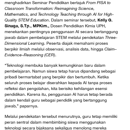
menghadirkan Seminar Pendidikan bertajuk
From PISA to
Classroom Transformation: Reimagining Science,
Mathematics, and Technology Teaching through AI for High-
Kelly G.
Quality STEM Education
. Dalam seminar tersebut,
Sinaga, S.Tp., MPKim.,
Dosen Pendidikan Kimia UPH,
menekankan pentingnya penggunaan AI secara bertanggung
jawab dalam pembelajaran STEM melalui pendekatan
Three-
Dimensional Learning
. Peserta diajak memahami proses
berpikir ilmiah melalui observasi, analisis data, hingga
Claim–
Evidence–Reasoning (CER)
.
“Teknologi membuka banyak kemungkinan baru dalam
pembelajaran. Namun siswa tetap harus dipandang sebagai
pribadi bermartabat yang berpikir dan bertumbuh. Ketika
seluruh proses belajar diserahkan kepada AI tanpa proses
refleksi dan pengolahan, kita berisiko kehilangan esensi
pendidikan. Karena itu, penggunaan AI harus tetap berada
dalam kendali guru sebagai pendidik yang bertanggung
jawab,” paparnya.
Melalui pendekatan tersebut menurutnya, guru tetap memiliki
peran sentral dalam membimbing siswa menggunakan
teknologi secara bijaksana sekaligus menolong mereka