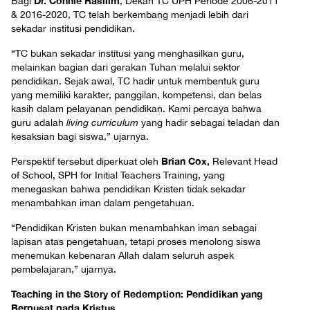
Dr.
Connie Rasilim
Bagi
, Dekan TC UPH Periode 2006-2011
& 2016-2020, TC telah berkembang menjadi lebih dari
sekadar institusi pendidikan.
“TC bukan sekadar institusi yang menghasilkan guru,
melainkan bagian dari gerakan Tuhan melalui sektor
pendidikan. Sejak awal, TC hadir untuk membentuk guru
yang memiliki karakter, panggilan, kompetensi, dan belas
kasih dalam pelayanan pendidikan. Kami percaya bahwa
guru adalah
living curriculum
yang hadir sebagai teladan dan
kesaksian bagi siswa,” ujarnya.
Brian Cox,
Perspektif tersebut diperkuat oleh
Relevant Head
of School, SPH for Initial Teachers Training, yang
menegaskan bahwa pendidikan Kristen tidak sekadar
menambahkan iman dalam pengetahuan.
“Pendidikan Kristen bukan menambahkan iman sebagai
lapisan atas pengetahuan, tetapi proses menolong siswa
menemukan kebenaran Allah dalam seluruh aspek
pembelajaran,” ujarnya.
Teaching in the Story of Redemption: Pendidikan yang
Berpusat pada Kristus