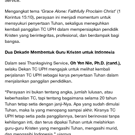
Service.
Mengangkat tema
‘Grace Alone: Faithfully Proclaim Christ’
(1
Korintus 15:10), perayaan ini menjadi momentum untuk
mensyukuri penyertaan Tuhan, sekaligus meneguhkan
kembali panggilan TC UPH dalam mempersiapkan pendidik
Kristen yang berintegritas, profesional, dan berdampak bagi
bangsa.
Dua Dekade Membentuk Guru Kristen untuk Indonesia
Oh Yen Nie, Ph.D. (cand.),
Dalam sesi Thanksgiving Service,
selaku Dekan TC UPH mengajak untuk melihat kembali
perjalanan TC UPH sebagai karya penyertaan Tuhan dalam
menjalankan panggilan pendidikan.
“Perayaan ini bukan tentang angka, jumlah lulusan, atau
keberhasilan TC, tapi tentang bagaimana selama 20 tahun
Tuhan tetap setia dengan janji-Nya. Apa yang sudah dimulai
Tuhan, maka Ia yang menopang sampai akhir. Kiranya TC
UPH tetap setia pada panggilannya, berani berinovasi tanpa
kehilangan inti, dan terus dipakai Tuhan untuk melahirkan
guru-guru Kristen yang mengasihi Tuhan, mengasihi murid,
dan mengasihi Indonesia,” ujarnya.