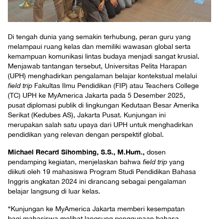
Di tengah dunia yang semakin terhubung, peran guru yang
melampaui ruang kelas dan memiliki wawasan global serta
kemampuan komunikasi lintas budaya menjadi sangat krusial.
Menjawab tantangan tersebut, Universitas Pelita Harapan
(UPH) menghadirkan pengalaman belajar kontekstual melalui
field trip
Fakultas Ilmu Pendidikan (FIP) atau Teachers College
(TC) UPH ke MyAmerica Jakarta pada 5 Desember 2025,
pusat diplomasi publik di lingkungan Kedutaan Besar Amerika
Serikat (Kedubes AS), Jakarta Pusat. Kunjungan ini
merupakan salah satu upaya dari UPH untuk menghadirkan
pendidikan yang relevan dengan perspektif global.
Michael Recard Sihombing, S.S., M.Hum.,
dosen
pendamping kegiatan, menjelaskan bahwa
field trip
yang
diikuti oleh 19 mahasiswa Program Studi Pendidikan Bahasa
Inggris angkatan 2024 ini dirancang sebagai pengalaman
belajar langsung di luar kelas.
“Kunjungan ke MyAmerica Jakarta memberi kesempatan
bagi mahasiswa melihat langsung penggunaan bahasa