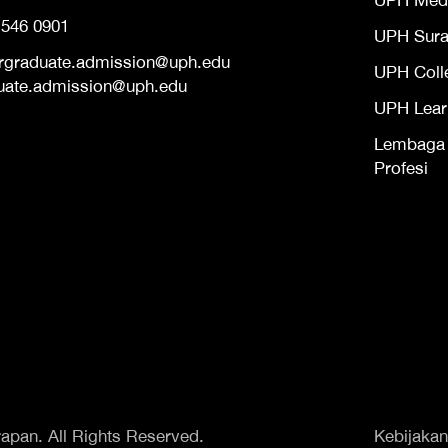
UPH Med
 546 0901
UPH Sur
rgraduate.admission@uph.edu
UPH Coll
uate.admission@uph.edu
UPH Lear
Lembaga S
Profesi
apan. All Rights Reserved.
Kebijakan