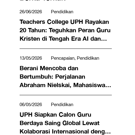
26/06/2026
Pendidikan
Teachers College UPH Rayakan
20 Tahun: Teguhkan Peran Guru
Kristen di Tengah Era AI dan
Transformasi Pendidikan
13/05/2026
Pencapaian, Pendidikan
Berani Mencoba dan
Bertumbuh: Perjalanan
Abraham Nielskai, Mahasiswa
Calon Guru UPH Raih Juara 3 di
Ajang @america Speech
06/05/2026
Pendidikan
Contest 2026
UPH Siapkan Calon Guru
Berdaya Saing Global Lewat
Kolaborasi Internasional dengan