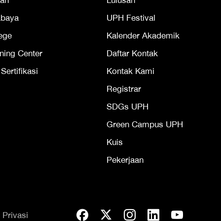
an
Lulusan
abaya
UPH Festival
ege
Kalender Akademik
ning Center
Daftar Kontak
ertifikasi
Kontak Kami
Registrar
SDGs UPH
Green Campus UPH
Kuis
Pekerjaan
 Privasi