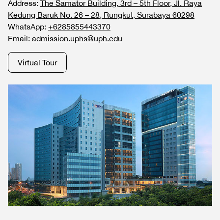
Address:
The Samator Building, 3rd – 5th Floor, Jl. Raya
Kedung Baruk No. 26 – 28, Rungkut, Surabaya 60298
WhatsApp:
+6285855443370
Email:
admission.uphs@uph.edu
Virtual Tour