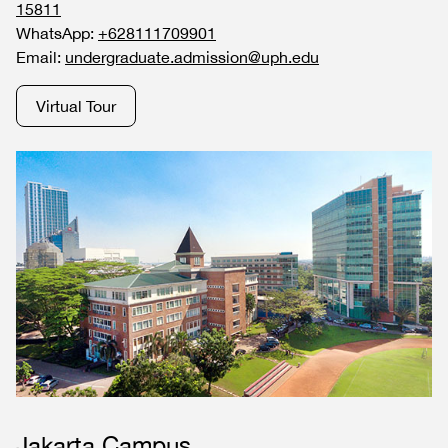
15811
WhatsApp:
+628111709901
Email:
undergraduate.admission@uph.edu
Virtual Tour
Jakarta Campus