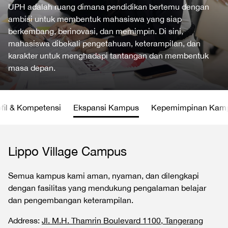
UPH adalah ruang dimana pendidikan bertemu dengan
ambisi untuk membentuk mahasiswa yang siap
berkembang, berinovasi, dan memimpin. Di sini,
mahasiswa dibekali pengetahuan, keterampilan, dan
karakter untuk menghadapi tantangan dan membentuk
masa depan.
ofil & Kompetensi
Ekspansi Kampus
Kepemimpinan Kam
Lippo Village Campus
Semua kampus kami aman, nyaman, dan dilengkapi
dengan fasilitas yang mendukung pengalaman belajar
dan pengembangan keterampilan.
Address:
Jl. M.H. Thamrin Boulevard 1100, Tangerang