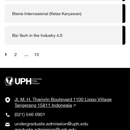
Bisnis Internasional (Kelas Karyawan)
Biz-Tech in the Industry 4.0
1
2
…
13
Jl. M. H. Thamrin Boulevard 1100 Lippo Village
Tangerang 15811 Indonesia
(021) 546 0901
undergraduate.admission@uph.edu
graduate.admission@uph.edu