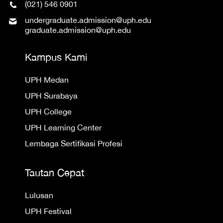
(021) 546 0901
undergraduate.admission@uph.edu
graduate.admission@uph.edu
Kampus Kami
UPH Medan
UPH Surabaya
UPH College
UPH Learning Center
Lembaga Sertifikasi Profesi
Tautan Cepat
Lulusan
UPH Festival