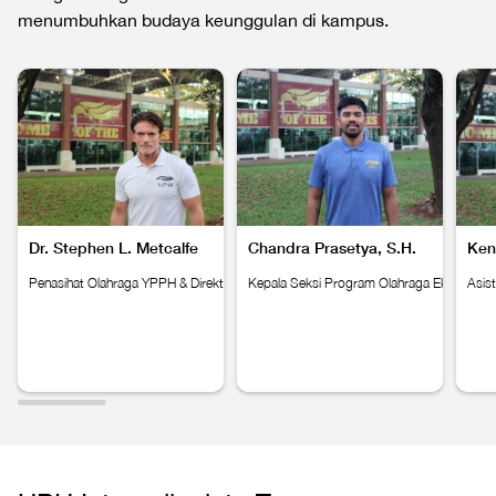
menumbuhkan budaya keunggulan di kampus.
Dr. Stephen L. Metcalfe
Chandra Prasetya, S.H.
Ken
Penasihat Olahraga YPPH & Direktur Eksekutif Olahraga UPH & Pelatih Kepala Bol
Kepala Seksi Program Olahraga Eksternal & 
Asist