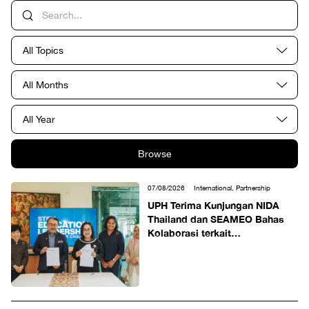
All Topics
All Months
All Year
Browse
07/08/2026
International, Partnership
UPH Terima Kunjungan NIDA
Thailand dan SEAMEO Bahas
Kolaborasi terkait
Kepemimpinan Pendidikan
STEM