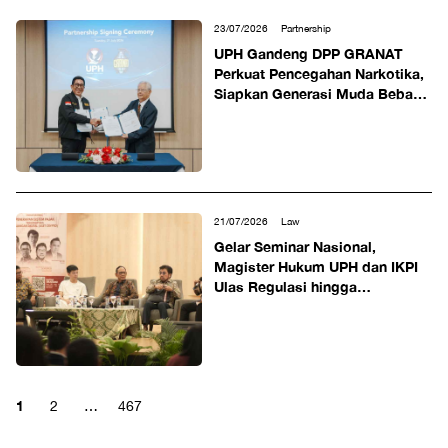
23/07/2026
Partnership
UPH Gandeng DPP GRANAT
Perkuat Pencegahan Narkotika,
Siapkan Generasi Muda Bebas
Narkoba
21/07/2026
Law
Gelar Seminar Nasional,
Magister Hukum UPH dan IKPI
Ulas Regulasi hingga
Kepatuhan Wajib Pajak Aset
Digital
1
2
…
467