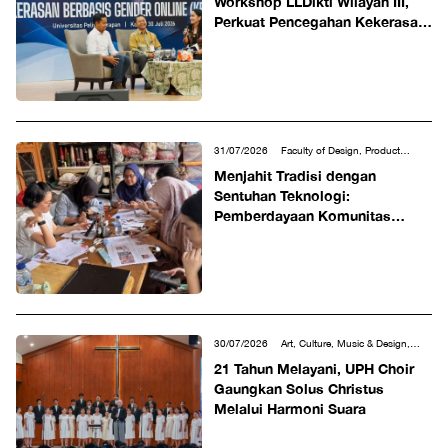
Workshop LLDikti Wilayah III,
Perkuat Pencegahan Kekerasan
Berbasis Gender Online di
Perguruan Tinggi
31/07/2026
Faculty of Design, Product
Design
Menjahit Tradisi dengan
Sentuhan Teknologi:
Pemberdayaan Komunitas
Penjahit melalui Program
Inovasi Seni Nusantara 2026
30/07/2026
Art, Culture, Music & Design,
Student Life
21 Tahun Melayani, UPH Choir
Gaungkan Solus Christus
Melalui Harmoni Suara