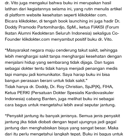
dr. Vito juga mengakui bahwa buku ini merupakan hasil
latihan dari kegiatannya selama ini, yang rutin menulis artikel
di platform website kesehatan seperti klikdokter com.
Bicara klikdokter, di tengah book launching ini juga hadir Dr.
Doddy Pramodo Partomihardjo, SpM., ketua FIAKSI (Forum
Ikatan Alumni Kedokteran Seluruh Indonesia) sekaligus Co-
Founder klikdokter.com menyambut positif buku dr. Vito.
“Masyarakat negara maju cenderung takut sakit, sehingga
lebih menghargai sakit tanpa menghargai kesehatan dengan
menjalani hidup yang sembarang tidak dijaga. Dan tugas
sebagai dokter tentu tidak hanya menjadi penangan medis
tapi mampu jadi komunikator. Saya harap buku ini bisa
bangun perasaan berani untuk tidak sakit.”
Tidak hanya dr. Doddy, Dr. Roy Christian, SpJP(K), FIHA,
Ketua PERKI (Persatuan Dokter Spesialis Kardiovaskuler
Indonesia) cabang Banten, juga melihat buku ini sebagai
cara bagus untuk mengetahui lebih awal seputar jantung.
“Penyakit jantung itu banyak jenisnya. Semua jenis penyakit
jantung jika tidak diobati dengan tepat ujungnya jadi gagal
jantung dan menghabiskan biaya yang sangat besar. Maka
dari itu perlu mengetahui langkah tepat. Buku ini bagus untuk