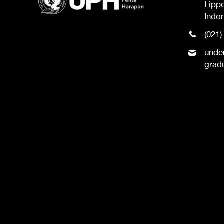
Lipp
Indo
(021)
unde
grad