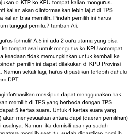
njukan e-KTP ke KPU tempat kalian mengurus.
ti kalian akan diinformasikan lebih lajut di TPS
alian bisa memilih. Pindah pemilih ini harus
um tanggal pemilu.? tambah Ali.
urus formulir A.5 ini ada 2 cara utama yang bisa
t ke tempat asal untuk mengurus ke KPU setempat
ika keadaan tidak memungkinkan untuk kembali ke
indah pemilih ini dapat dilakukan di KPU Provinsi
 Namun sekali lagi, harus dipastikan terlebih dahulu
lam DPT.
menginformasikan meskipun dapat menggunakan hak
g akan memilih di TPS yang berbeda dengan TPS
apat 5 kertas suara. Untuk 4 kertas suara yang
eg) akan menyesuaikan antara dapil (daerah pemilihan)
i asalnya. Namun jika domisili asalnya sudah
patnya memilih saat itu, sudah dipastikan pemilih