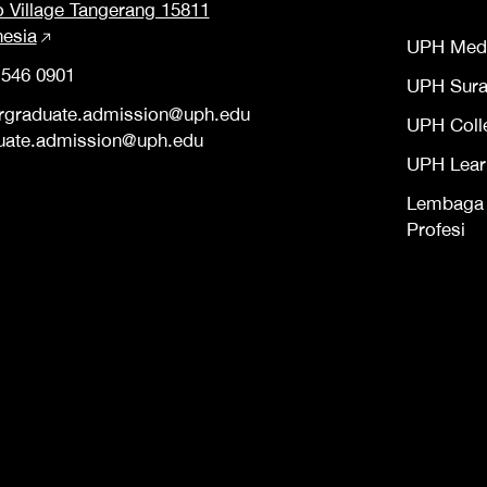
o Village Tangerang 15811
nesia
UPH Med
 546 0901
UPH Sur
rgraduate.admission@uph.edu
UPH Coll
uate.admission@uph.edu
UPH Lear
Lembaga S
Profesi