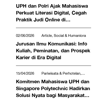
UPH dan Polri Ajak Mahasiswa
Perkuat Literasi Digital, Cegah
Praktik Judi Online di
Lingkungan Kampus
02/06/2026
Article, Social & Humaniora
Jurusan Ilmu Komunikasi: Info
Kuliah, Peminatan, dan Prospek
Karier di Era Digital
15/04/2026
Pariwisata & Perhotelan,
Sains, Teknologi, Teknik & Matematika, Seni,
Komitmen Mahasiswa UPH dan
Budaya, Musik & Desain, Social & Humaniora
Singapore Polytechnic Hadirkan
Solusi Nyata bagi Masyarakat
lewat LeX Program 2026