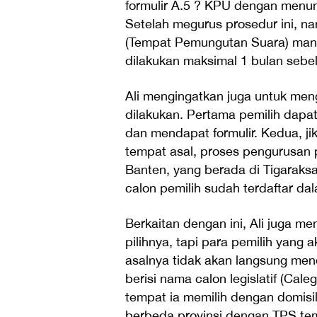
formulir A.5 ? KPU dengan menu
Setelah megurus prosedur ini, nan
(Tempat Pemungutan Suara) mana k
dilakukan maksimal 1 bulan sebel
Ali mengingatkan juga untuk meng
dilakukan. Pertama pemilih dapa
dan mendapat formulir. Kedua, j
tempat asal, proses pengurusan p
Banten, yang berada di Tigaraksa.
calon pemilih sudah terdaftar da
Berkaitan dengan ini, Ali juga 
pilihnya, tapi para pemilih yan
asalnya tidak akan langsung mend
berisi nama calon legislatif (Cal
tempat ia memilih dengan domisil
berbeda provinsi dengan TPS tem