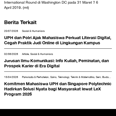
International Round di Washington DC pada 31 Maret ? 6
April 2019. (mt)
Berita Terkait
20/07/2026
Social & Humaniora
UPH dan Polri Ajak Mahasiswa Perkuat Literasi Digital,
Cegah Praktik Judi Online di Lingkungan Kampus
02/06/2026
Article, Social & Humaniora
Jurusan Ilmu Komunikasi: Info Kuliah, Peminatan, dan
Prospek Karier di Era Digital
15/04/2026
Pariwisata & Perhotelan, Sains, Teknologi, Teknik & Matematika, Seni, Budaya,
Musik & Desain, Social & Humaniora
Komitmen Mahasiswa UPH dan Singapore Polytechnic
Hadirkan Solusi Nyata bagi Masyarakat lewat LeX
Program 2026