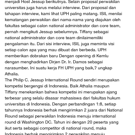
menjadi Host Jessup berikutnya. Selain proposal perwakilan
universitas juga harus melalui interview. Dari proposal dan
tahapan interview, kami lihat UPH paling matang. ISIL menilai
kematangan perwakilan dari nama-nama yang diajukan oleh
fakultas sebagai calon national administrator dan core team,
pernah mengikuti Jessup sebelumnya. Tiffany sebagai
national administrator dan core team dinilaimemiliki
pengalaman itu. Dari sisi interview, ISIL juga meminta visi
setiap calon apa yang mau dibuat dan berbeda. UPH
memberikan dobrakan baru Dengan opening di Kemlu
dengan menghadirkan Dirjen Dr. Ir. Damos sebagai
narasumber. Ini suatu kerja FH UPH yang baik,? ungkap
Athalia.
The Philip C. Jessup International Round sendiri merupakan
kompetisi bergengsi di Indonesia. Baik Athalia maupun
Tiffany menekankan bahwa kompetisi ini merupakan ajang
terbesar yang selalu disasar mahasiswa dari fakultas hukum
universitas di Indonesia. Dengan perbandingan 1:8, setiap
tahunnya Indonesia berhak mengirimkan 2 juara dari National
Round sebagai perwakilan Indonesia menuju international
round di Washington DC. Tahun ini dengan 20 peserta yang
ikut serta sebagai competitor di national round, maka
Indonesia berhak mengirimkan 2 perwakilan menuju