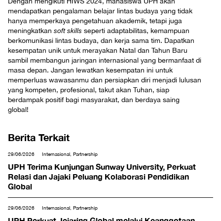
Dengan mengikuti HIWS 2024, mahasiswa UPH akan
mendapatkan pengalaman belajar lintas budaya yang tidak
hanya memperkaya pengetahuan akademik, tetapi juga
meningkatkan
soft skills
seperti adaptabilitas, kemampuan
berkomunikasi lintas budaya, dan kerja sama tim. Dapatkan
kesempatan unik untuk merayakan Natal dan Tahun Baru
sambil membangun jaringan internasional yang bermanfaat di
masa depan. Jangan lewatkan kesempatan ini untuk
memperluas wawasanmu dan persiapkan diri menjadi lulusan
yang kompeten, profesional, takut akan Tuhan, siap
berdampak positif bagi masyarakat, dan berdaya saing
global!
Berita Terkait
29/06/2026
Internasional, Partnership
UPH Terima Kunjungan Sunway University, Perkuat
Relasi dan Jajaki Peluang Kolaborasi Pendidikan
Global
29/06/2026
Internasional, Partnership
UPH Perkuat Jejaring Global melalui Keanggotaan