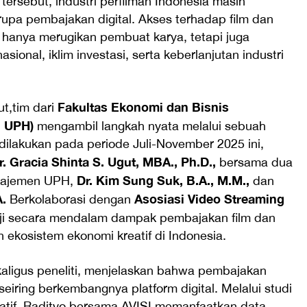
tersebut, industri perfilman Indonesia masih
upa pembajakan digital. Akses terhadap film dan
dak hanya merugikan pembuat karya, tetapi juga
onal, iklim investasi, serta keberlanjutan industri
Fakultas Ekonomi dan Bisnis
t,tim dari
B UPH)
mengambil langkah nyata melalui sebuah
g dilakukan pada periode Juli-November 2025 ini,
r. Gracia Shinta S. Ugut, MBA., Ph.D.,
bersama dua
Dr. Kim Sung Suk, B.A., M.M.,
anajemen UPH,
dan
A.
Asosiasi Video Streaming
Berkolaborasi dengan
kaji secara mendalam dampak pembajakan film dan
an ekosistem ekonomi kreatif di Indonesia.
aligus peneliti, menjelaskan bahwa pembajakan
eiring berkembangnya platform digital. Melalui studi
tatif, Radityo bersama AVISI memanfaatkan data