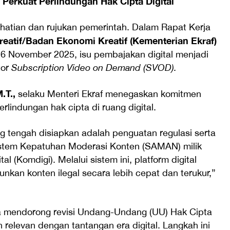
 Perkuat Perlindungan Hak Cipta Digital
hatian dan rujukan pemerintah. Dalam Rapat Kerja
eatif/Badan Ekonomi Kreatif (Kementerian Ekraf)
6 November 2025, isu pembajakan digital menjadi
tor
Subscription Video on Demand (SVOD).
.T.,
selaku Menteri Ekraf menegaskan komitmen
indungan hak cipta di ruang digital.
ng tengah disiapkan adalah penguatan regulasi serta
stem Kepatuhan Moderasi Konten (SAMAN) milik
l (Komdigi). Melalui sistem ini, platform digital
nkan konten ilegal secara lebih cepat dan terukur,”
uga mendorong revisi Undang-Undang (UU) Hak Cipta
relevan dengan tantangan era digital. Langkah ini