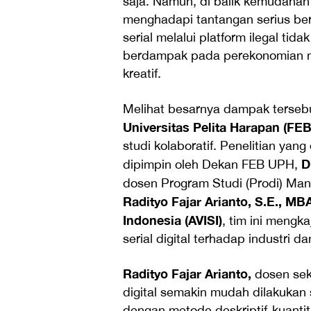
saja. Namun, di balik kemudahan 
menghadapi tantangan serius ber
serial melalui platform ilegal ti
berdampak pada perekonomian nasi
kreatif.
Melihat besarnya dampak tersebu
Universitas Pelita Harapan (FE
studi kolaboratif. Penelitian yan
D
dipimpin oleh Dekan FEB UPH,
dosen Program Studi (Prodi) M
Radityo Fajar Arianto, S.E., MB
Indonesia (AVISI)
, tim ini meng
serial digital terhadap industri d
Radityo Fajar Arianto,
dosen sek
digital semakin mudah dilakukan s
dengan metode deskriptif-kuanti