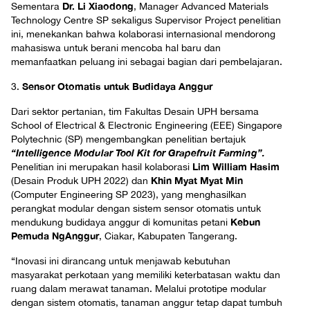
Dr. Li Xiaodong
Sementara
, Manager Advanced Materials
Technology Centre SP sekaligus Supervisor Project penelitian
ini, menekankan bahwa kolaborasi internasional mendorong
mahasiswa untuk berani mencoba hal baru dan
memanfaatkan peluang ini sebagai bagian dari pembelajaran.
Sensor Otomatis untuk Budidaya Anggur
3.
Dari sektor pertanian, tim Fakultas Desain UPH bersama
School of Electrical & Electronic Engineering (EEE) Singapore
Polytechnic (SP) mengembangkan penelitian bertajuk
“Intelligence Modular Tool Kit for Grapefruit Farming”.
Lim William Hasim
Penelitian ini merupakan hasil kolaborasi
Khin Myat Myat Min
(Desain Produk UPH 2022) dan
(Computer Engineering SP 2023), yang menghasilkan
perangkat modular dengan sistem sensor otomatis untuk
Kebun
mendukung budidaya anggur di komunitas petani
Pemuda NgAnggur
, Ciakar, Kabupaten Tangerang.
“Inovasi ini dirancang untuk menjawab kebutuhan
masyarakat perkotaan yang memiliki keterbatasan waktu dan
ruang dalam merawat tanaman. Melalui prototipe modular
dengan sistem otomatis, tanaman anggur tetap dapat tumbuh