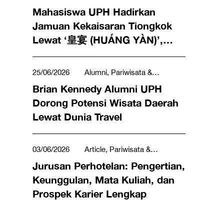
Mahasiswa UPH Hadirkan
Jamuan Kekaisaran Tiongkok
Lewat ‘皇宴 (HUÁNG YÀN)’,
Bekal Nyata Menuju Industri
Hospitality Global
25/06/2026
Alumni, Pariwisata &
Perhotelan
Brian Kennedy Alumni UPH
Dorong Potensi Wisata Daerah
Lewat Dunia Travel
03/06/2026
Article, Pariwisata &
Perhotelan
Jurusan Perhotelan: Pengertian,
Keunggulan, Mata Kuliah, dan
Prospek Karier Lengkap