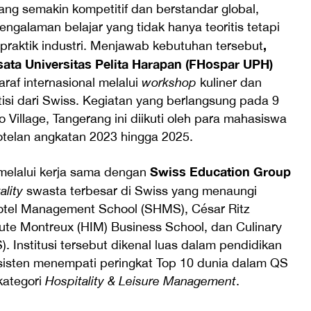
ng semakin kompetitif dan berstandar global,
galaman belajar yang tidak hanya teoritis tetapi
,
praktik industri. Menjawab kebutuhan tersebut
sata Universitas Pelita Harapan (FHospar UPH)
raf internasional melalui
workshop
kuliner dan
si dari Swiss. Kegiatan yang berlangsung pada 9
illage, Tangerang ini diikuti oleh para mahasiswa
telan angkatan 2023 hingga 2025.
Swiss Education Group
 melalui kerja sama dengan
ality
swasta terbesar di Swiss yang menaungi
 Hotel Management School (SHMS), César Ritz
itute Montreux (HIM) Business School, dan Culinary
 Institusi tersebut dikenal luas dalam pendidikan
sisten menempati peringkat Top 10 dunia dalam QS
kategori
Hospitality & Leisure Management
.