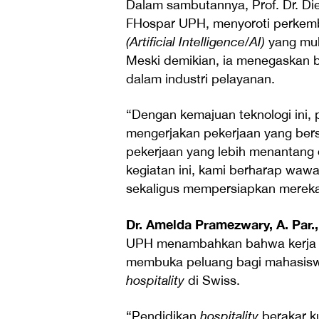
Dalam sambutannya, Prof. Dr. Di
FHospar UPH, menyoroti perkemb
(Artificial Intelligence/AI)
yang mu
Meski demikian, ia menegaskan 
dalam industri pelayanan.
“Dengan kemajuan teknologi ini, 
mengerjakan pekerjaan yang bers
pekerjaan yang lebih menantang
kegiatan ini, kami berharap waw
sekaligus mempersiapkan mereka 
Dr. Amelda Pramezwary, A. Par.,
UPH menambahkan bahwa kerja s
membuka peluang bagi mahasiswa
hospitality
di Swiss.
“Pendidikan
hospitality
berakar ku