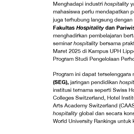
Menghadapi industri
hospitality
ya
mahasiswa perlu mendapatkan pen
juga terhubung langsung dengan 
Fakultas
Hospitality
dan Pariwi
menghadirkan pembelajaran berta
seminar
hospitality
bersama prakti
Maret 2025 di Kampus UPH Lippo V
Program Studi Pengelolaan Perho
Program ini dapat terselenggara
(SEG),
jaringan pendidikan
hospit
institusi ternama seperti Swiss
Colleges Switzerland, Hotel Inst
Arts Academy Switzerland (CAAS).
hospitality
global dan secara kon
World University Rankings untuk 