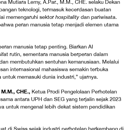
ena Mutiara Lemy, A.Par., M.M., CHE. selaku Dekan
angan teknologi, termasuk kecerdasan buatan
lai memengaruhi sektor
hospitality
dan pariwisata.
bahwa peran manusia tetap menjadi elemen utama
peran manusia tetap penting. Biarkan AI
ifat rutin, sementara manusia berperan dalam
 dan membutuhkan sentuhan kemanusiaan. Melalui
asan internasional mahasiswa semakin terbuka
untuk memasuki dunia industri,” ujarnya.
 M.M., CHE.,
Ketua Prodi Pengelolaan Perhotelan
ama antara UPH dan SEG yang terjalin sejak 2023
 untuk mengenal lebih dekat sistem pendidikan
at di Swiss sejak industri perhotelan berkembang di