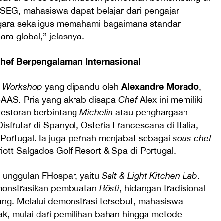
 SEG, mahasiswa dapat belajar dari pengajar
gara sekaligus memahami bagaimana standar
ra global,” jelasnya.
Chef Berpengalaman Internasional
Alexandre Morado
g Workshop
yang dipandu oleh
,
CAAS
.
Pria yang akrab disapa
Chef
Alex ini memiliki
restoran berbintang
Michelin
atau penghargaan
 Disfrutar di Spanyol, Osteria Francescana di Italia,
Portugal. Ia juga pernah menjabat sebagai
sous chef
riott Salgados Golf Resort & Spa di Portugal.
s unggulan FHospar, yaitu
Salt & Light Kitchen Lab
.
onstrasikan pembuatan
Rösti
, hidangan tradisional
ng. Melalui demonstrasi tersebut, mahasiswa
k, mulai dari pemilihan bahan hingga metode