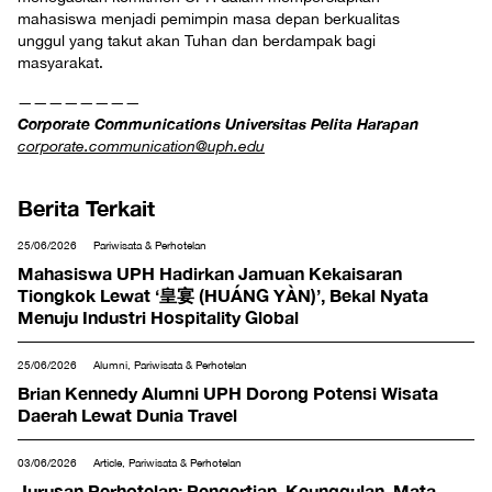
mahasiswa menjadi pemimpin masa depan berkualitas
unggul yang takut akan Tuhan dan berdampak bagi
masyarakat.
————————
Corporate Communications Universitas Pelita Harapan
corporate.communication@uph.edu
Berita Terkait
25/06/2026
Pariwisata & Perhotelan
Mahasiswa UPH Hadirkan Jamuan Kekaisaran
Tiongkok Lewat ‘皇宴 (HUÁNG YÀN)’, Bekal Nyata
Menuju Industri Hospitality Global
25/06/2026
Alumni, Pariwisata & Perhotelan
Brian Kennedy Alumni UPH Dorong Potensi Wisata
Daerah Lewat Dunia Travel
03/06/2026
Article, Pariwisata & Perhotelan
Jurusan Perhotelan: Pengertian, Keunggulan, Mata