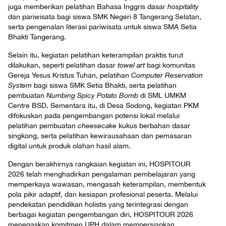
juga memberikan pelatihan Bahasa Inggris dasar
hospitality
dan pariwisata bagi siswa SMK Negeri 8 Tangerang Selatan,
serta pengenalan literasi pariwisata untuk siswa SMA Setia
Bhakti Tangerang.
Selain itu, kegiatan pelatihan keterampilan praktis turut
dilakukan, seperti pelatihan dasar
towel art
bagi komunitas
Gereja Yesus Kristus Tuhan, pelatihan
Computer Reservation
System
bagi siswa SMK Setia Bhakti, serta pelatihan
pembuatan
Numbing Spicy Potato Bomb
di SML UMKM
Centre BSD. Sementara itu, di Desa Sodong, kegiatan PKM
difokuskan pada pengembangan potensi lokal melalui
pelatihan pembuatan
cheesecake
kukus berbahan dasar
singkong, serta pelatihan kewirausahaan dan pemasaran
digital untuk produk olahan hasil alam.
Dengan berakhirnya rangkaian kegiatan ini, HOSPITOUR
2026 telah menghadirkan pengalaman pembelajaran yang
memperkaya wawasan, mengasah keterampilan, membentuk
pola pikir adaptif, dan kesiapan profesional peserta. Melalui
pendekatan pendidikan holistis yang terintegrasi dengan
berbagai kegiatan pengembangan diri, HOSPITOUR 2026
menegaskan komitmen UPH dalam mempersiapkan