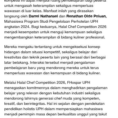
kompetisi ini dapat menjadi ruang pembelajaran bagi peserta
untuk mengasah keterampilan sekaligus memperluas
wawasan di luar kelas. Manfaat inilah yang dirasakan
Darrel Nathanael
Renathan Olde Poluan,
langsung oleh
dan
Mahasiswa Program Studi Pengelolaan Perhotelan UPH
angkatan 2024. Bagi keduanya, Halal Chef Competition 2026
menjadi kesempatan untuk menguji kemampuan sekaligus
mengembangkan keterampilan di bidang kuliner profesional.
Mereka mengaku tertantang untuk mengeksekusi konsep
hidangan dalam situasi kompetitif, sekaligus belajar dari
kreativitas dan teknik peserta lain yang berasal dari berbagai
latar belakang. Interaksi tersebut menjadi pengalaman
pembelajaran baru yang mendorong mereka untuk terus
memperluas wawasan dan kemampuan di bidang kuliner.
Melalui Halal Chef Competition 2026, FHospar UPH
menegaskan komitmennya dalam menghadirkan pengalaman
belajar yang relevan dengan kebutuhan industri sekaligus
mendorong lahirnya generasi
chef
muda yang kompeten,
kreatif, dan berintegritas. Hal ini sejalan dengan pendekatan
pendidikan holistis UPH dalam mempersiapkan mahasiswa
menjadi pemimpin masa depan berkualitas unggul yang takut