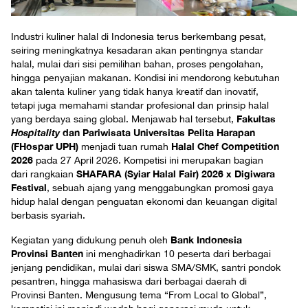
Industri kuliner halal di Indonesia terus berkembang pesat,
seiring meningkatnya kesadaran akan pentingnya standar
halal, mulai dari sisi pemilihan bahan, proses pengolahan,
hingga penyajian makanan. Kondisi ini mendorong kebutuhan
akan talenta kuliner yang tidak hanya kreatif dan inovatif,
tetapi juga memahami standar profesional dan prinsip halal
Fakultas
yang berdaya saing global. Menjawab hal tersebut,
Hospitality
dan Pariwisata Universitas Pelita Harapan
(FHospar UPH)
Halal Chef Competition
menjadi tuan rumah
2026
pada 27 April 2026. Kompetisi ini merupakan bagian
SHAFARA (Syiar Halal Fair) 2026 x Digiwara
dari rangkaian
Festival
, sebuah ajang yang menggabungkan promosi gaya
hidup halal dengan penguatan ekonomi dan keuangan digital
berbasis syariah.
Bank Indonesia
Kegiatan yang didukung penuh oleh
Provinsi Banten
ini menghadirkan 10 peserta dari berbagai
jenjang pendidikan, mulai dari siswa SMA/SMK, santri pondok
pesantren, hingga mahasiswa dari berbagai daerah di
Provinsi Banten. Mengusung tema “From Local to Global”,