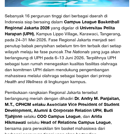
Sebanyak 16 perguruan tinggi dari berbagai daerah di
Campus League Basketball
Indonesia siap bersaing dalam
Regional Jakarta 2026
Universitas Pelita
yang digelar di
Harapan (UPH)
, Kampus Lippo Village, Karawaci, Tangerang,
pada 24–31 Mei 2026. Fase Regional Jakarta menjadi seri
penutup babak penyisihan sebelum tim-tim terbaik dari setiap
wilayah melaju ke fase puncak
The Nationals
yang juga akan
berlangsung di UPH pada 6–13 Juni 2026. Terpilihnya UPH
sebagai tuan rumah menegaskan kualitas fasilitas olahraga
dan komitmen UPH dalam mendukung pengembangan
mahasiswa melalui olahraga sebagai bagian dari prinsip
Health and Wellness
di lingkungan kampus.
Pembukaan rangkaian Regional Jakarta tersebut
Dr. Andry M. Panjaitan,
berlangsung meriah dengan dihadiri
M.T., CPHCM selaku Associate Vice President of Student
Development, Alumni & Corporate Relation UPH
Budi
,
Tjahjono
COO Campus League
Arida
selaku
, dan
Hikmawati
Head of Relations Campus League
selaku
,
bersama para perwakilan tim basket mahasiswa dari